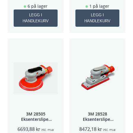
6 på lager
1 på lager
LEGG I
LEGG I
HANDLEKURV
HANDLEKURV
3M 28505
3M 28528
Eksentersliper
Eksentersliper
f/sentr.avsug
f/sentralavs
6693,88
kr
8472,18
kr
2,5mm slag
3mm slag
inkl. mva
inkl. mva