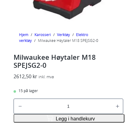
Hjem
/
Karosseri
/
Verktøy
/
Elektro
verktøy
/
Milwaukee Høytaler M18 SPEJSG2-0
Milwaukee Høytaler M18
SPEJSG2-0
2612,50
kr
inkl. mva
15 på lager
M
i
l
Legg i handlekurv
w
a