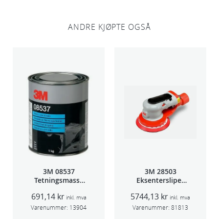
ANDRE KJØPTE OGSÅ
3M 08537
3M 28503
Tetningsmasse
Eksentersliper
1kg boks
f/sentr.avsug
691,14
kr
5744,13
kr
5mm slag
inkl. mva
inkl. mva
75mm
Varenummer:
13904
Varenummer:
81813