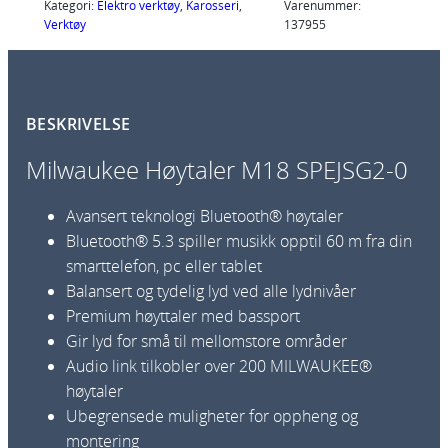
u
Kategori:
Elektro verktøy
, 
Karosseri
, 
Varenummer:
Verktøy
137955
k
e
e
H
BESKRIVELSE
ø
y
Milwaukee Høytaler M18 SPEJSG2-0
t
a
Avansert teknologi Bluetooth® høytaler
l
Bluetooth® 5.3 spiller musikk opptil 60 m fra din
e
smarttelefon, pc eller tablet
r
Balansert og tydelig lyd ved alle lydnivåer
M
Premium høyttaler med bassport
1
Gir lyd for små til mellomstore områder
8
Audio link tilkobler over 200 MILWAUKEE®
S
høytaler
P
Ubegrensede muligheter for oppheng og
E
montering