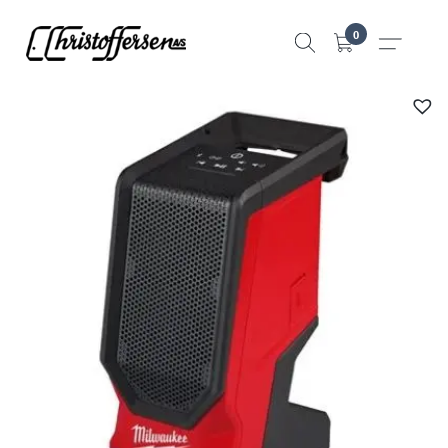
Hopp
0
til
innhold