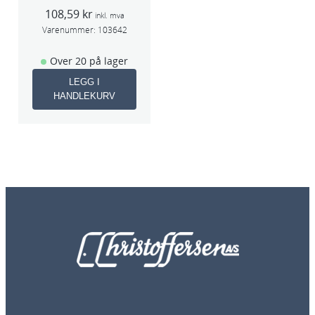
75x1x9,53mm
108,59
kr
5stk/pk pris/stk
inkl. mva
Varenummer:
103642
Over 20 på lager
LEGG I
HANDLEKURV