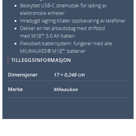
J
Beskyttet USB-C strømuttak for lading av
S
elektroniske enheter
G
Innebygd lagring tillater oppbevaring av telefoner
2
Dekker en hel arbeidsdag med driftstid
-
med
M18™
5.0 Ah batteri
0
Fleksibelt batterisystem: fungerer med alle
a
MILWAUKEE®
M18™
batterier
n
TILLEGGSINFORMASJON
t
a
Dimensjoner
17 × 0,248 cm
l
l
Merke
Milwaukee