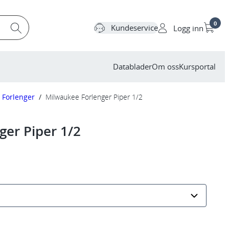
0
Kundeservice
Logg inn
Datablader
Om oss
Kursportal
Forlenger
/
Milwaukee Forlenger Piper 1/2
er Piper 1/2