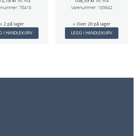
72,18
kr
108,59
kr
slag 70×198
inkl. mva
inkl. mva
enummer:
78410
Varenummer:
103642
2 på lager
Over 20 på lager
G I HANDLEKURV
LEGG I HANDLEKURV