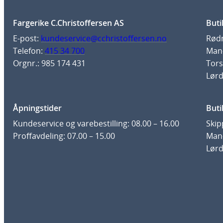
Fargerike C.Christoffersen AS
Buti
E-post:
kundeservice@cchristoffersen.no
Rødm
Telefon:
415 34 700
Man-
Orgnr.: 985 174 431
Tors
Lørd
Åpningstider
Buti
Kundeservice og varebestilling: 08.00 – 16.00
Skip
Proffavdeling: 07.00 – 15.00
Man-
Lørd