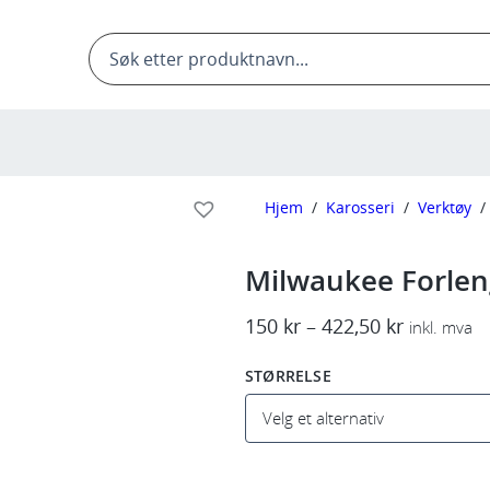
Products
search
Hjem
/
Karosseri
/
Verktøy
/
Milwaukee Forleng
P
150
kr
–
422,50
kr
inkl. mva
r
STØRRELSE
i
s
o
m