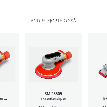
ANDRE KJØPTE OGSÅ
3M 28505
per
Eksentersliper
Ek
 5mm
f/sentr.avsug 2,5mm
f/s