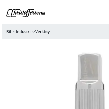
Hopp
til
innhold
Bil
Industri
Verktøy