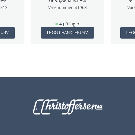
6693,88
kr
84
m
slag 75mm
. mva
inkl. mva
1813
Varenummer:
81963
Var
r
4 på lager
KURV
LEGG I HANDLEKURV
LEG