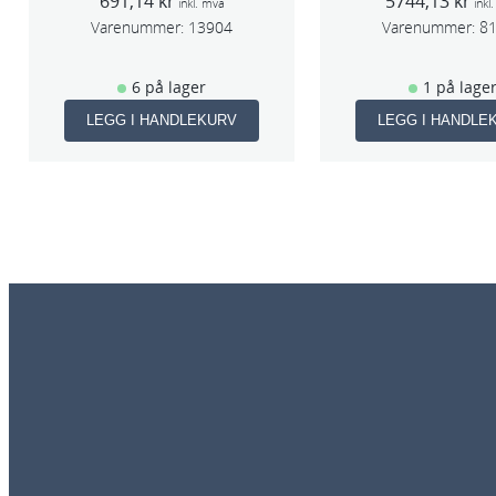
691,14
kr
5744,13
kr
slag 75m
inkl. mva
inkl
Varenummer:
13904
Varenummer:
8
6 på lager
1 på lage
LEGG I HANDLEKURV
LEGG I HANDLE