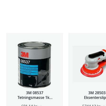
3M 08537
3M 28503
Tetningsmasse 1kg
Eksentersli
boks
f/sentr.avsug