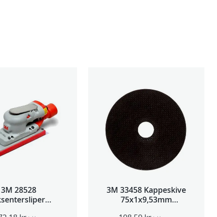
3M 28528
3M 33458 Kappeskive
sentersliper
75x1x9,53mm
entralavs 3mm
5stk/pk pris/stk