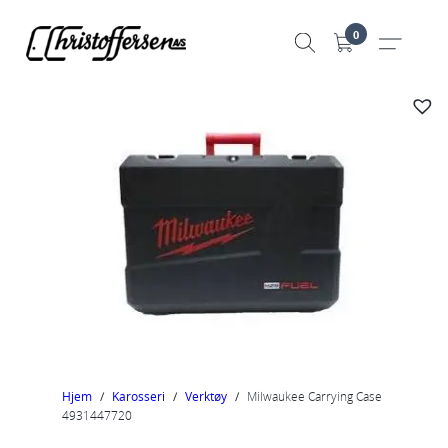
Hopp
0
til
innhold
Hjem
/
Karosseri
/
Verktøy
/
Milwaukee Carrying Case
4931447720