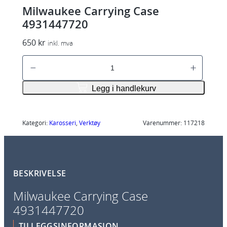
Milwaukee Carrying Case
4931447720
650
kr
inkl. mva
M
i
l
Legg i handlekurv
w
a
u
Kategori:
Karosseri
, 
Verktøy
Varenummer:
117218
k
e
e
BESKRIVELSE
C
a
Milwaukee Carrying Case
r
4931447720
r
y
TILLEGGSINFORMASJON