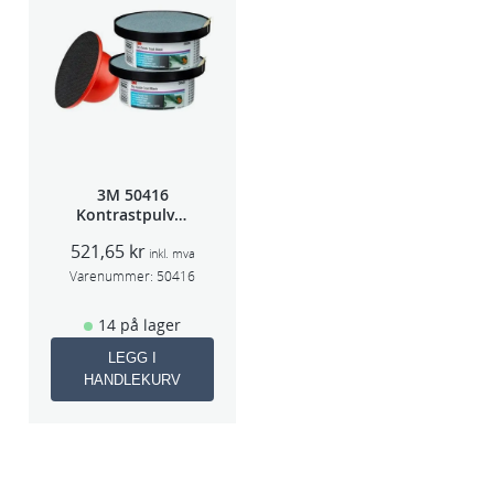
3M 50416
Kontrastpulver
Orange
521,65
kr
inkl. mva
Varenummer:
50416
14 på lager
LEGG I
HANDLEKURV