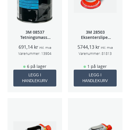
n
t
a
l
3M 08537
3M 28503
l
Tetningsmasse
Eksentersliper
1kg boks
f/sentr.avsug
691,14
kr
5744,13
kr
5mm slag
inkl. mva
inkl. mva
75mm
Varenummer:
13904
Varenummer:
81813
6 på lager
1 på lager
LEGG I
LEGG I
HANDLEKURV
HANDLEKURV