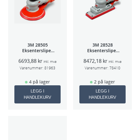
3M 28505
3M 28528
Eksentersliper
Eksentersliper
f/sentr.avsug
f/sentralavs
6693,88
kr
8472,18
kr
2,5mm slag
3mm slag
inkl. mva
inkl. mva
75mm
70×198
Varenummer:
81963
Varenummer:
78410
4 på lager
2 på lager
LEGG I
LEGG I
HANDLEKURV
HANDLEKURV