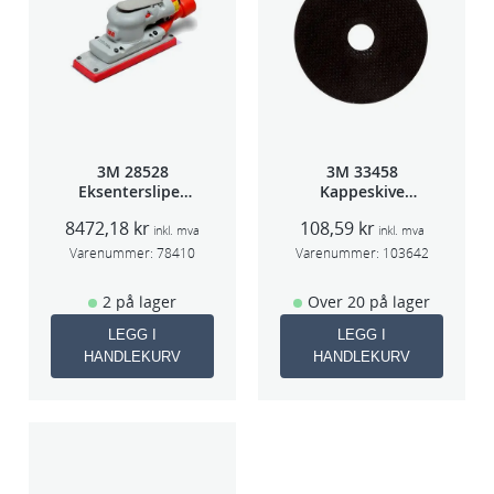
3M 28528
3M 33458
Eksentersliper
Kappeskive
f/sentralavs
75x1x9,53mm
8472,18
kr
108,59
kr
3mm slag
5stk/pk pris/stk
inkl. mva
inkl. mva
70×198
Varenummer:
78410
Varenummer:
103642
2 på lager
Over 20 på lager
LEGG I
LEGG I
HANDLEKURV
HANDLEKURV