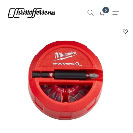
Hopp
0
til
innhold