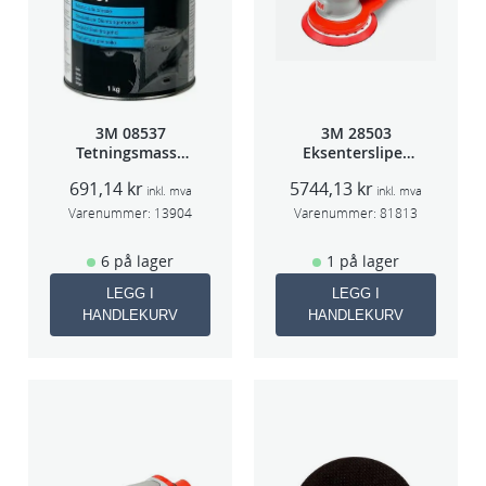
a
l
l
3M 08537
3M 28503
Tetningsmasse
Eksentersliper
1kg boks
f/sentr.avsug
691,14
kr
5744,13
kr
5mm slag
inkl. mva
inkl. mva
75mm
Varenummer:
13904
Varenummer:
81813
6 på lager
1 på lager
LEGG I
LEGG I
HANDLEKURV
HANDLEKURV