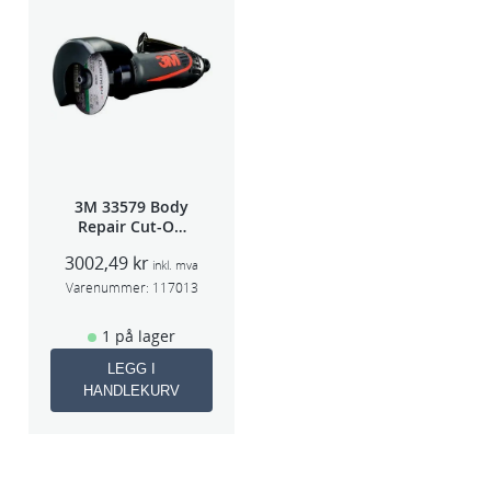
3M 33579 Body
Repair Cut-Off
Wheel Tool
3002,49
kr
75mm
inkl. mva
Varenummer:
117013
1 på lager
LEGG I
HANDLEKURV