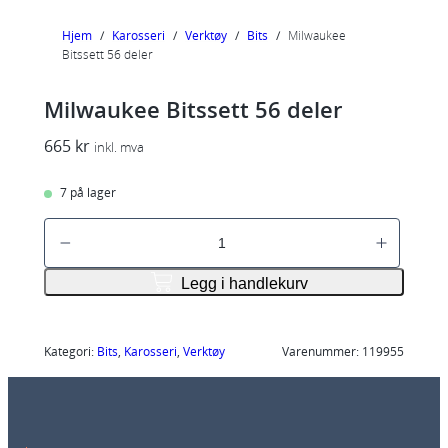
Hjem
/
Karosseri
/
Verktøy
/
Bits
/
Milwaukee
Bitssett 56 deler
Milwaukee Bitssett 56 deler
665
kr
inkl. mva
7 på lager
M
i
l
Legg i handlekurv
w
a
u
Kategori:
Bits
, 
Karosseri
, 
Verktøy
Varenummer:
119955
k
e
e