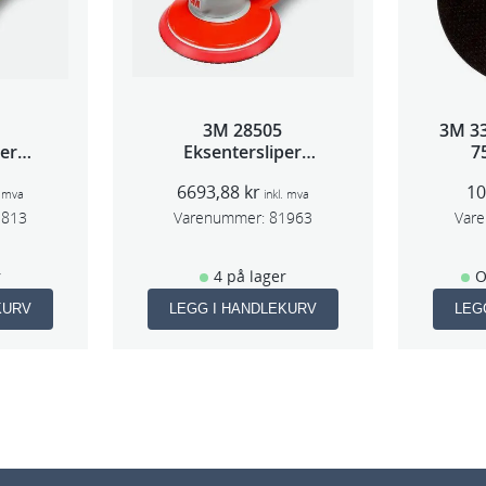
3M 28505
3M 3
per
Eksentersliper
7
 5mm
f/sentr.avsug 2,5mm
5s
6693,88
kr
1
m
slag 75mm
. mva
inkl. mva
1813
Varenummer:
81963
Var
r
4 på lager
O
KURV
LEGG I HANDLEKURV
LEG