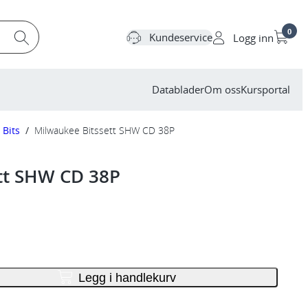
0
Kundeservice
Logg inn
Datablader
Om oss
Kursportal
Bits
/
Milwaukee Bitssett SHW CD 38P
tt SHW CD 38P
Legg i handlekurv