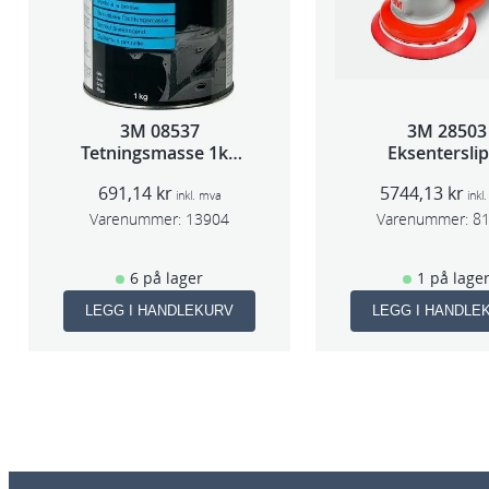
3M 08537
3M 28503
Tetningsmasse 1kg
Eksentersli
boks
f/sentr.avsug
691,14
kr
5744,13
kr
slag 75m
inkl. mva
inkl
Varenummer:
13904
Varenummer:
8
6 på lager
1 på lage
LEGG I HANDLEKURV
LEGG I HANDLE