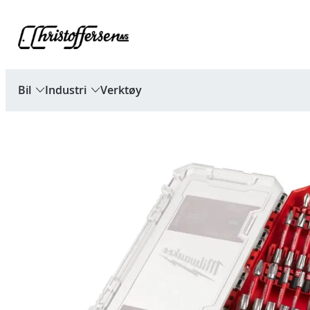
Hopp
til
innhold
Bil
Industri
Verktøy