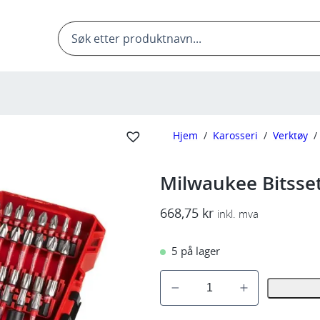
Products
search
Hjem
/
Karosseri
/
Verktøy
/
Milwaukee Bitsse
668,75
kr
inkl. mva
5 på lager
M
i
l