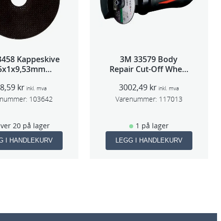
3458 Kappeskive
3M 33579 Body
5x1x9,53mm
Repair Cut-Off Wheel
tk/pk pris/stk
Tool 75mm
08,59
kr
3002,49
kr
inkl. mva
inkl. mva
enummer:
103642
Varenummer:
117013
ver 20 på lager
1 på lager
G I HANDLEKURV
LEGG I HANDLEKURV