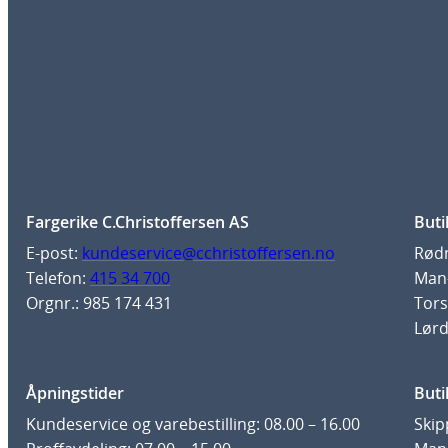
Fargerike C.Christoffersen AS
Buti
E-post:
kundeservice@cchristoffersen.no
Rødm
Telefon:
415 34 700
Man-
Orgnr.: 985 174 431
Tors
Lørd
Åpningstider
Buti
Kundeservice og varebestilling: 08.00 – 16.00
Skip