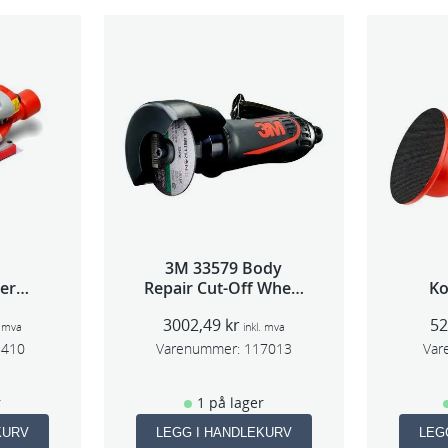
l
l
3M 33579 Body
per
Repair Cut-Off Wheel
Ko
 3mm
Tool 75mm
3002,49
kr
5
8
. mva
inkl. mva
8410
Varenummer:
117013
Var
r
1 på lager
KURV
LEGG I HANDLEKURV
LEG