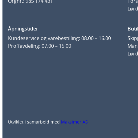
Orgnr.: 985 174 431
Tors
Lørd
Åpningstider
Buti
Kundeservice og varebestilling: 08.00 – 16.00
Skip
Proffavdeling: 07.00 – 15.00
Man-
Lørd
Utviklet i samarbeid med
Maksimer AS