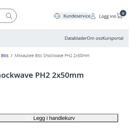
0
Kundeservice
Logg inn
Datablader
Om oss
Kursportal
Bits
/
Milwaukee Bits Shockwave PH2 2x50mm
Shockwave PH2 2x50mm
Legg i handlekurv