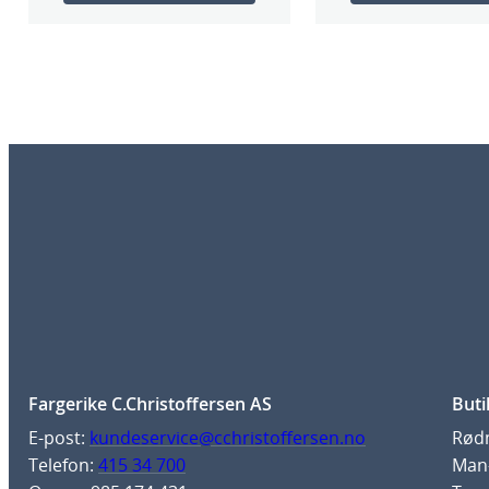
Fargerike C.Christoffersen AS
Buti
E-post:
kundeservice@cchristoffersen.no
Rødm
Telefon:
415 34 700
Man-