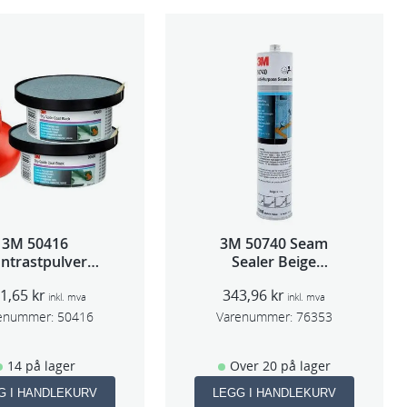
3M 50416
3M 50740 Seam
ntrastpulver
Sealer Beige
Orange
310m(erstatter 8851)
21,65
kr
343,96
kr
inkl. mva
inkl. mva
enummer:
50416
Varenummer:
76353
14 på lager
Over 20 på lager
G I HANDLEKURV
LEGG I HANDLEKURV