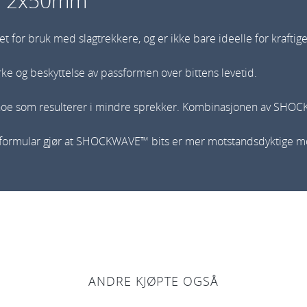
H2 2x50mm
a
v
r bruk med slagtrekkere, og er ikke bare ideelle for kraftig
e
e og beskyttelse av passformen over bittens levetid.
P
H
oe som resulterer i mindre sprekker. Kombinasjonen av SHOC
2
2
lformular gjør at SHOCKWAVE™ bits er mer motstandsdyktige mot
x
5
0
m
m
a
n
ANDRE KJØPTE OGSÅ
t
a