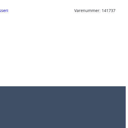
sseri
Varenummer:
141737