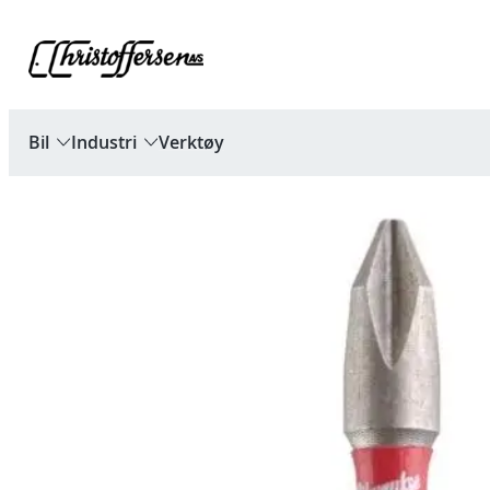
Hopp
til
innhold
Bil
Industri
Verktøy