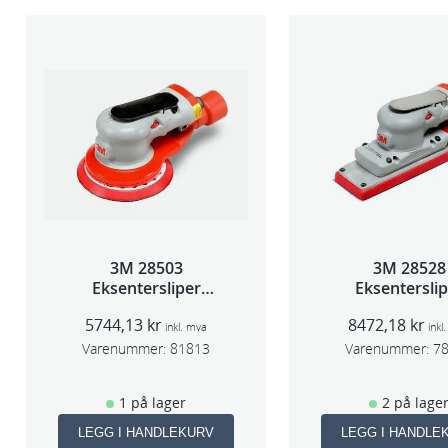
3M 28503
3M 28528
Eksentersliper
Eksentersli
f/sentr.avsug 5mm
f/sentralavs
5744,13
kr
8472,18
kr
slag 75mm
slag 70×19
inkl. mva
inkl
Varenummer:
81813
Varenummer:
7
1 på lager
2 på lage
LEGG I HANDLEKURV
LEGG I HANDLE