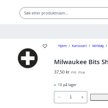
Products
search
Hjem
/
Karosseri
/
Verktøy
/
Milwaukee Bits 
37,50
kr
inkl. mva
10 på lager
M
i
l