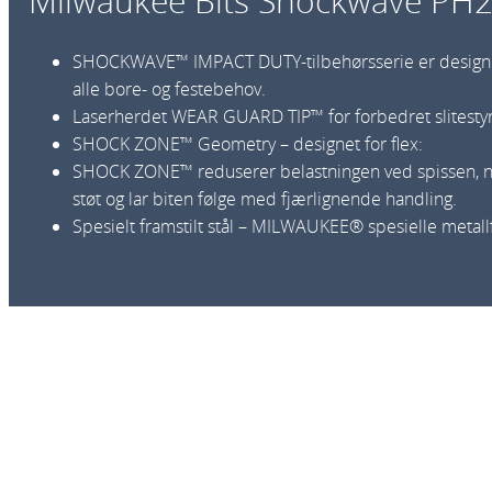
Milwaukee Bits Shockwave P
SHOCKWAVE™ IMPACT DUTY-tilbehørsserie er designet fo
alle bore- og festebehov.
Laserherdet WEAR GUARD TIP™ for forbedret slitestyrk
SHOCK ZONE™ Geometry – designet for flex:
SHOCK ZONE™ reduserer belastningen ved spissen, n
støt og lar biten følge med fjærlignende handling.
Spesielt framstilt stål – MILWAUKEE® spesielle metal