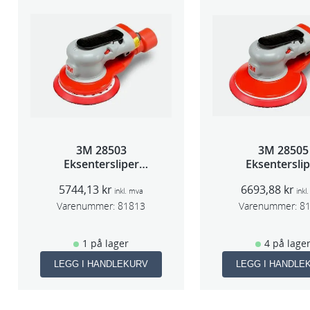
3M 28503
3M 28505
Eksentersliper
Eksentersli
f/sentr.avsug 5mm
f/sentr.avsug 
5744,13
kr
6693,88
kr
slag 75mm
slag 75m
inkl. mva
inkl
Varenummer:
81813
Varenummer:
8
1 på lager
4 på lage
LEGG I HANDLEKURV
LEGG I HANDLE