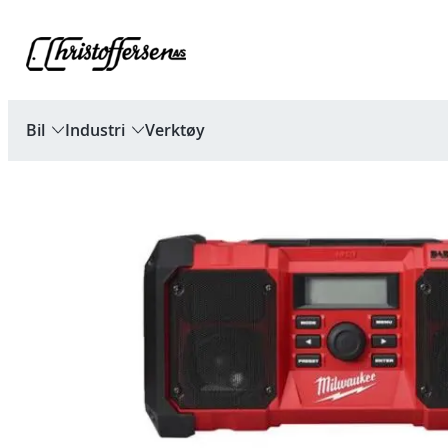
Hopp
til
innhold
Bil
Industri
Verktøy