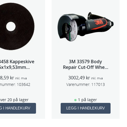
3458 Kappeskive
3M 33579 Body
5x1x9,53mm
Repair Cut-Off Wheel
tk/pk pris/stk
Tool 75mm
08,59
kr
3002,49
kr
inkl. mva
inkl. mva
enummer:
103642
Varenummer:
117013
ver 20 på lager
1 på lager
G I HANDLEKURV
LEGG I HANDLEKURV