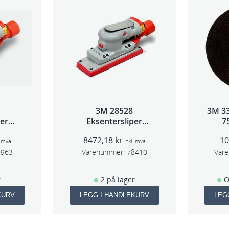
l
3M 28528
3M 3
per
Eksentersliper
7
2,5mm
f/sentralavs 3mm
5s
8472,18
kr
1
m
slag 70×198
. mva
inkl. mva
1963
Varenummer:
78410
Var
r
2 på lager
O
KURV
LEGG I HANDLEKURV
LEG