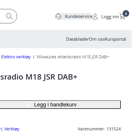
0
Kundeservice
Logg inn
Datablader
Om oss
Kursportal
Elektro verktøy
/
Milwaukee Arbeidsradio M18 JSR DAB+
sradio M18 JSR DAB+
Legg i handlekurv
ri
, 
Verktøy
Varenummer:
131524