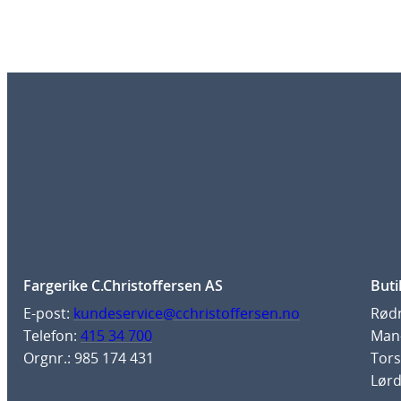
Fargerike C.Christoffersen AS
Buti
E-post:
kundeservice@cchristoffersen.no
Rødm
Telefon:
415 34 700
Man-
Orgnr.: 985 174 431
Tors
Lørd