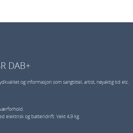
a
u
k
e
e
A
r
b
SR DAB+
e
i
litet og informasjon som sangtittel, artist, nøyaktig tid etc.
d
s
r
a
 værforhold.
d
elektrisk og batteridrift. Vekt 4,9 kg.
i