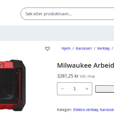
Products
search
Hjem
/
Karosseri
/
Verktøy
/
Milwaukee Arbeid
3281,25
kr
inkl. mva
M
i
l
w
Kategori:
Elektro verktøy
, 
Karosse