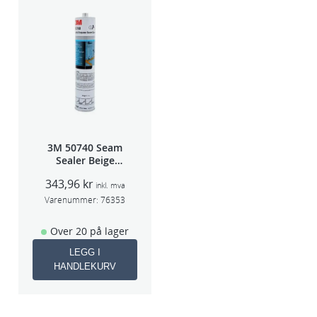
3M 50740 Seam
Sealer Beige
310m(erstatter
343,96
kr
8851)
inkl. mva
Varenummer:
76353
Over 20 på lager
LEGG I
HANDLEKURV