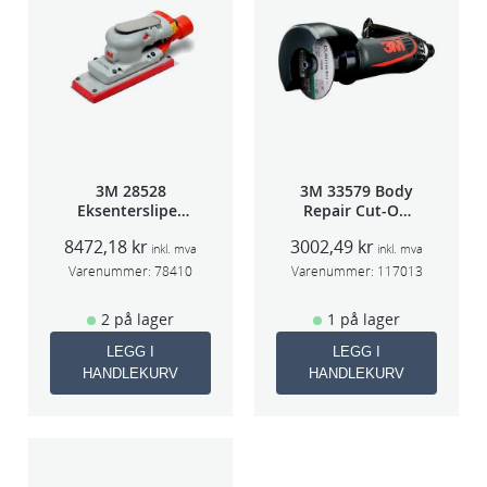
3M 28528
3M 33579 Body
Eksentersliper
Repair Cut-Off
f/sentralavs
Wheel Tool
8472,18
kr
3002,49
kr
3mm slag
75mm
inkl. mva
inkl. mva
70×198
Varenummer:
78410
Varenummer:
117013
2 på lager
1 på lager
LEGG I
LEGG I
HANDLEKURV
HANDLEKURV