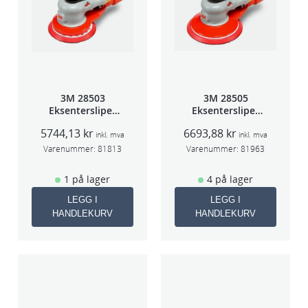
3M 28503
3M 28505
Eksentersliper
Eksentersliper
f/sentr.avsug
f/sentr.avsug
5744,13
kr
6693,88
kr
5mm slag
2,5mm slag
inkl. mva
inkl. mva
75mm
75mm
Varenummer:
81813
Varenummer:
81963
1 på lager
4 på lager
LEGG I
LEGG I
HANDLEKURV
HANDLEKURV