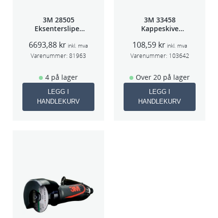
3M 28505
3M 33458
Eksentersliper
Kappeskive
f/sentr.avsug
75x1x9,53mm
6693,88
kr
108,59
kr
2,5mm slag
5stk/pk pris/stk
inkl. mva
inkl. mva
75mm
Varenummer:
81963
Varenummer:
103642
4 på lager
Over 20 på lager
LEGG I
LEGG I
HANDLEKURV
HANDLEKURV