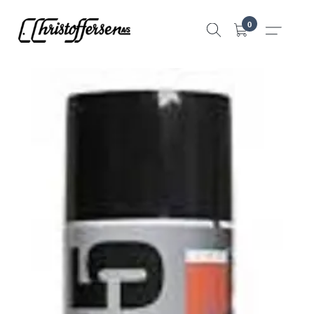
Hopp
0
til
innhold