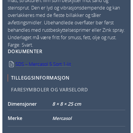
matt, strukturert film som beskytter mot sand­ og
steinsprut. Den er lyd­ og vibrasjonsdempende og kan
overlakkeres med de fleste billakker og tåler
avfettingsmidler. Ubehandlede overflater bør først
behandles med rustbeskyttelsesprimer eller Zink spray.
Underlaget må være fritt for smuss, fett, olje og rust.
Farge: Svart.
DOKUMENTER
SDS – Mercasol 5 Sort 1-lit
TILLEGGSINFORMASJON
FARESYMBOLER OG VARSELORD
Dimensjoner
8 × 8 × 25 cm
Merke
Mercasol