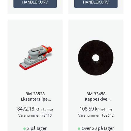
HANDLEKURV
HANDLEKURV
3M 28528
3M 33458
Eksentersliper
Kappeskive
f/sentralavs
75x1x9,53mm
8472,18
kr
108,59
kr
3mm slag
5stk/pk pris/stk
inkl. mva
inkl. mva
70×198
Varenummer:
78410
Varenummer:
103642
2 på lager
Over 20 på lager