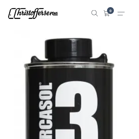
Hopp
0
til
innhold