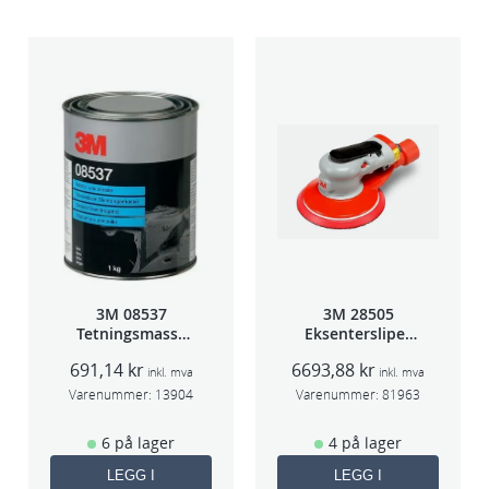
3M 08537
3M 28505
Tetningsmasse
Eksentersliper
1kg boks
f/sentr.avsug
691,14
kr
6693,88
kr
2,5mm slag
inkl. mva
inkl. mva
75mm
Varenummer:
13904
Varenummer:
81963
6 på lager
4 på lager
LEGG I
LEGG I