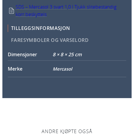
SDS – Mercasol 3 svart 1,0 l Tjukk slitebestandig
korr.beskyttels
TILLEGGSINFORMASJON
FARESYMBOLER OG VARSELORD
Dimensjoner
8 × 8 × 25 cm
Merke
Mercasol
ANDRE KJØPTE OGSÅ