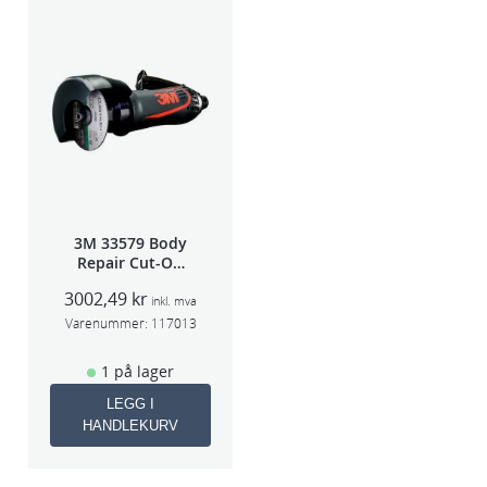
3M 33579 Body
Repair Cut-Off
Wheel Tool
3002,49
kr
75mm
inkl. mva
Varenummer:
117013
1 på lager
LEGG I
HANDLEKURV