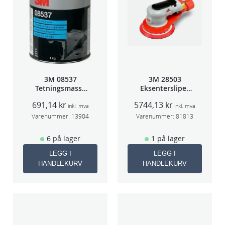
3M 08537
3M 28503
Tetningsmasse
Eksentersliper
1kg boks
f/sentr.avsug
691,14
kr
5744,13
kr
5mm slag
inkl. mva
inkl. mva
75mm
Varenummer:
13904
Varenummer:
81813
6 på lager
1 på lager
LEGG I
LEGG I
HANDLEKURV
HANDLEKURV