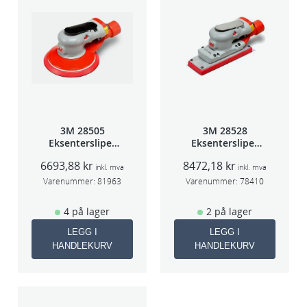
3M 28505
3M 28528
Eksentersliper
Eksentersliper
f/sentr.avsug
f/sentralavs
6693,88
kr
8472,18
kr
2,5mm slag
3mm slag
inkl. mva
inkl. mva
75mm
70×198
Varenummer:
81963
Varenummer:
78410
4 på lager
2 på lager
LEGG I
LEGG I
HANDLEKURV
HANDLEKURV