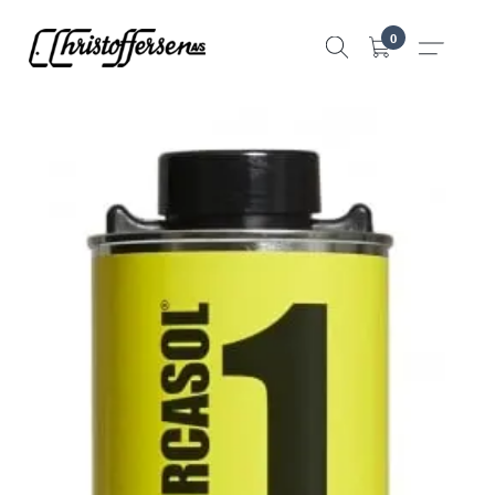
Hopp
0
til
innhold