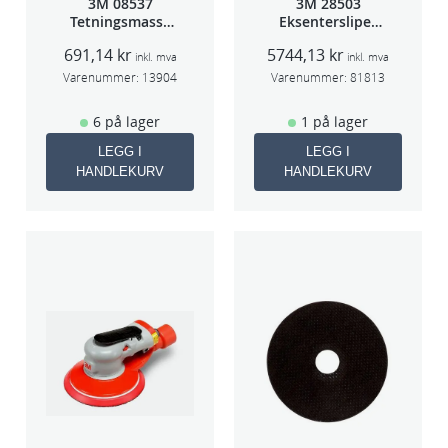
3M 08537
3M 28503
Tetningsmasse
Eksentersliper
1kg boks
f/sentr.avsug
691,14
kr
5744,13
kr
5mm slag
inkl. mva
inkl. mva
75mm
Varenummer:
13904
Varenummer:
81813
6 på lager
1 på lager
LEGG I
LEGG I
HANDLEKURV
HANDLEKURV