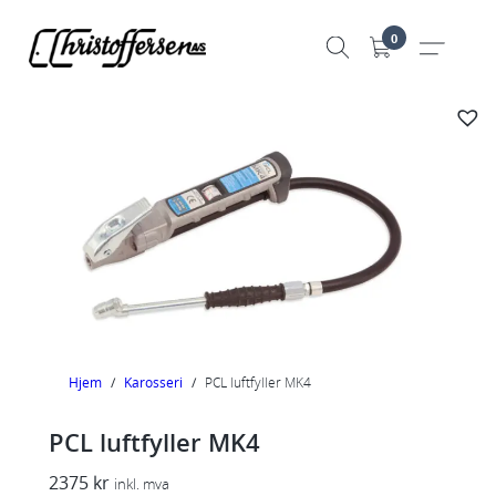
Hopp
0
til
innhold
Hjem
/
Karosseri
/
PCL luftfyller MK4
PCL luftfyller MK4
2375
kr
inkl. mva