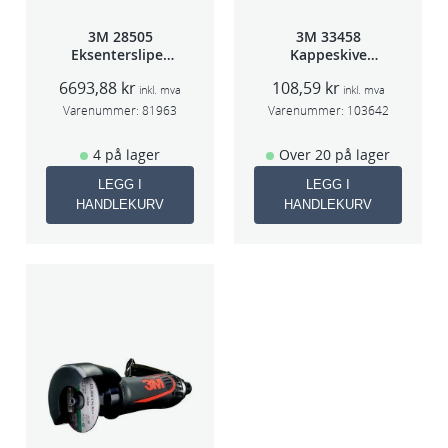
3M 28505
3M 33458
Eksentersliper
Kappeskive
f/sentr.avsug
75x1x9,53mm
6693,88
kr
108,59
kr
2,5mm slag
5stk/pk pris/stk
inkl. mva
inkl. mva
75mm
Varenummer:
81963
Varenummer:
103642
4 på lager
Over 20 på lager
LEGG I
LEGG I
HANDLEKURV
HANDLEKURV