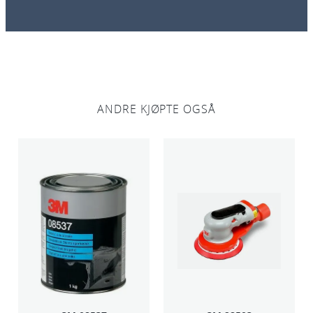
a
n
t
a
l
l
ANDRE KJØPTE OGSÅ