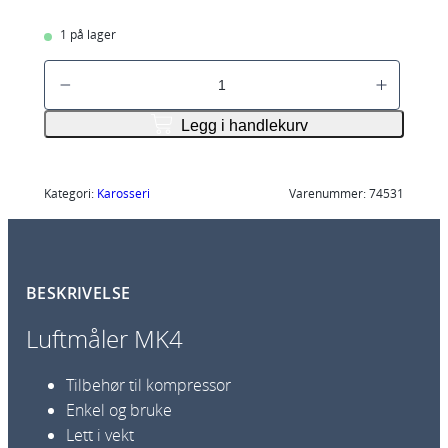
1 på lager
P
C
L
Legg i handlekurv
l
u
f
Kategori:
Karosseri
Varenummer:
74531
t
f
y
BESKRIVELSE
l
l
Luftmåler MK4
e
r
Tilbehør til kompressor
M
Enkel og bruke
K
Lett i vekt
4