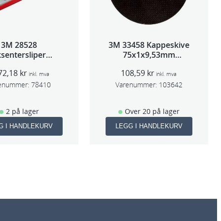
3M 28528
3M 33458 Kappeskive
sentersliper
75x1x9,53mm
entralavs 3mm
5stk/pk pris/stk
72,18
kr
108,59
kr
slag 70×198
inkl. mva
inkl. mva
enummer:
78410
Varenummer:
103642
2 på lager
Over 20 på lager
G I HANDLEKURV
LEGG I HANDLEKURV