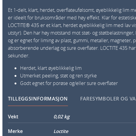
Et 1-delt, klart, herdet, overflateufølsomt, øyeblikkelig lim 
er ideelt for bruksområder med høy effekt. Klar for estetisk
LOCTITE® 435 er et klart, herdet øyeblikkelig lim med lav vi
utstyr). Den har høy motstand mot støt- og støtbelastninger, 
og er egnet for liming av plast, gummi, metaller, magneter, 
absorberende underlag og sure overflater. LOCTITE 435 ha
sekunder.
Herdet, klart øyeblikkelig lim
Utmerket peeling, støt og ren styrke
Godt egnet for porøse og/eller sure overflater
TILLEGGSINFORMASJON
FARESYMBOLER OG V
Vekt
0,02 kg
Merke
Loctite