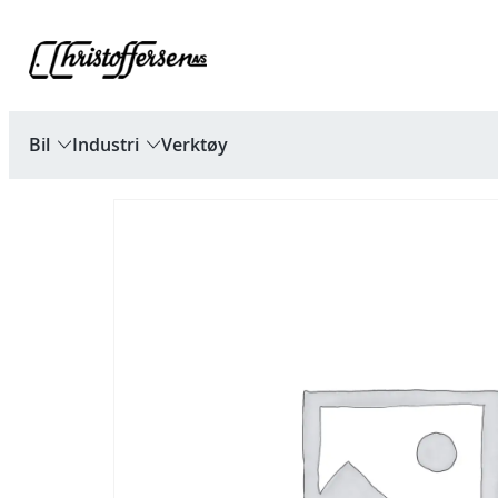
Hopp
til
innhold
Bil
Industri
Verktøy