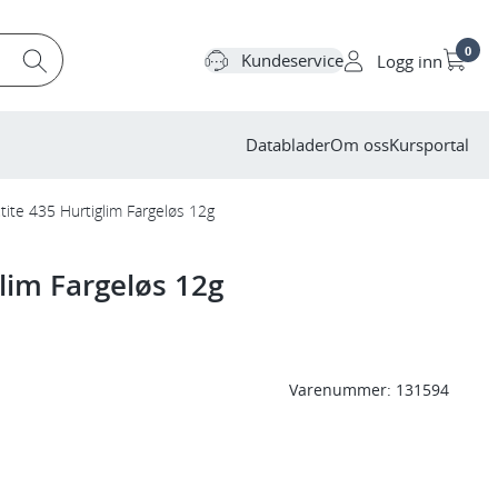
0
Kundeservice
Logg inn
Datablader
Om oss
Kursportal
tite 435 Hurtiglim Fargeløs 12g
glim Fargeløs 12g
Varenummer:
131594