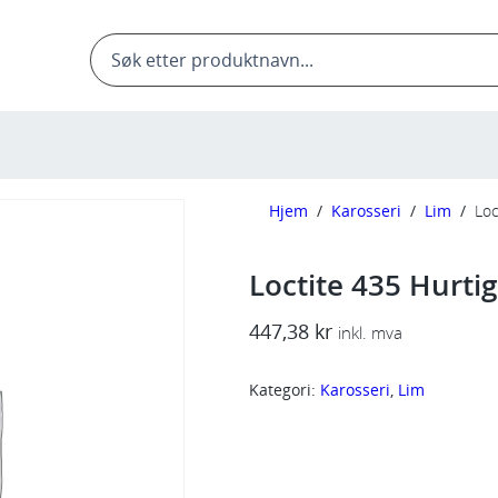
Products
search
Hjem
/
Karosseri
/
Lim
/
Loc
Loctite 435 Hurti
447,38
kr
inkl. mva
Kategori:
Karosseri
, 
Lim