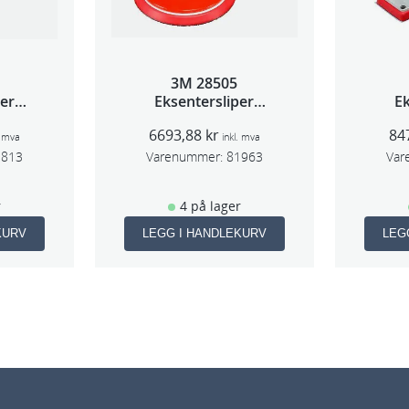
3M 28505
per
Eksentersliper
Ek
 5mm
f/sentr.avsug 2,5mm
f/s
6693,88
kr
84
m
slag 75mm
. mva
inkl. mva
1813
Varenummer:
81963
Var
r
4 på lager
KURV
LEGG I HANDLEKURV
LEG