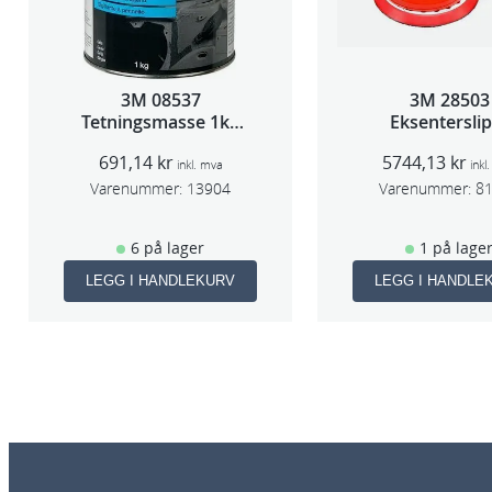
3M 08537
3M 28503
Tetningsmasse 1kg
Eksentersli
boks
f/sentr.avsug
691,14
kr
5744,13
kr
slag 75m
inkl. mva
inkl
Varenummer:
13904
Varenummer:
8
6 på lager
1 på lage
LEGG I HANDLEKURV
LEGG I HANDLE