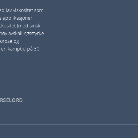
med lav viskositet som
e applikasjoner.
skositet (medisinsk
høy avskallingsstyrke
porøse og
r en kamptid på 30
ARSELORD