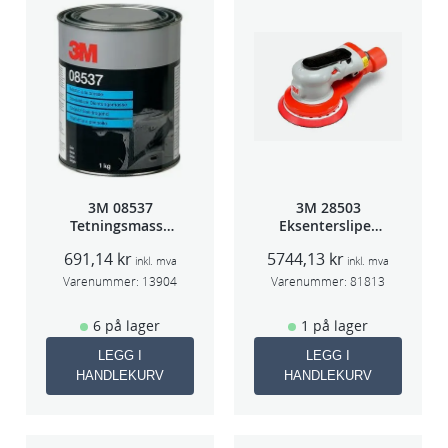
3M 08537
3M 28503
Tetningsmasse
Eksentersliper
1kg boks
f/sentr.avsug
691,14
kr
5744,13
kr
5mm slag
inkl. mva
inkl. mva
75mm
Varenummer:
13904
Varenummer:
81813
6 på lager
1 på lager
LEGG I
LEGG I
HANDLEKURV
HANDLEKURV