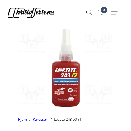
Hopp
0
til
innhold
Hjem
/
Karosseri
/
Loctite 243 50ml