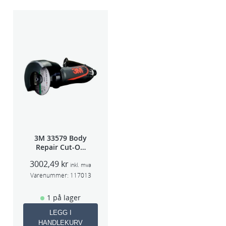
3M 33579 Body
Repair Cut-Off
Wheel Tool
3002,49
kr
75mm
inkl. mva
Varenummer:
117013
1 på lager
LEGG I
HANDLEKURV