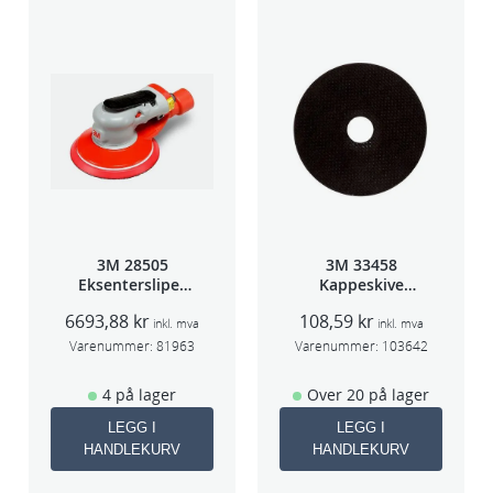
3M 28505
3M 33458
Eksentersliper
Kappeskive
f/sentr.avsug
75x1x9,53mm
6693,88
kr
108,59
kr
2,5mm slag
5stk/pk pris/stk
inkl. mva
inkl. mva
75mm
Varenummer:
81963
Varenummer:
103642
4 på lager
Over 20 på lager
LEGG I
LEGG I
HANDLEKURV
HANDLEKURV