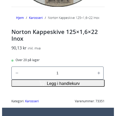
Hjem
/
Karosseri
/
Norton Kappeskive 125×1,6×22 Inox
Norton Kappeskive 125×1,6×22
Inox
90,13
kr
inkl. mva
Over 20 på lager
N
o
r
Legg i handlekurv
t
o
n
Kategori:
Karosseri
Varenummer:
73351
K
a