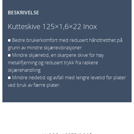
p
BESKRIVELSE
p
e
Kutteskive 125×1,6×22 Inox
s
k
■ Bedre brukerkomfort med redusert håndtretthet på
i
grunn av mindre skjærevibrasjoner.
v
■ Mindre skjæretid, en skarpere skive for høy
e
metallfjerning og redusert trykk fra raskere
1
skjærehandling.
2
■ Mindre nedetid og avfall med lengre levetid for plater
5
ved bruk av færre plater.
×
1
,
6
×
2
2