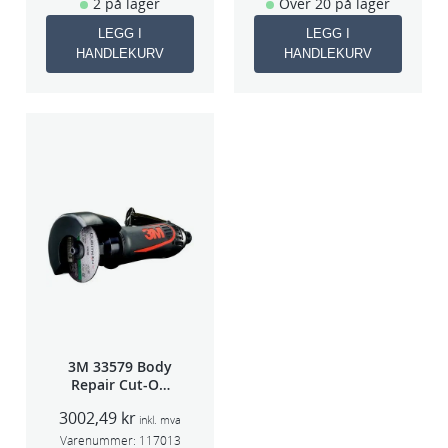
2 på lager
Over 20 på lager
LEGG I
LEGG I
HANDLEKURV
HANDLEKURV
3M 33579 Body
Repair Cut-Off
Wheel Tool
3002,49
kr
75mm
inkl. mva
Varenummer:
117013