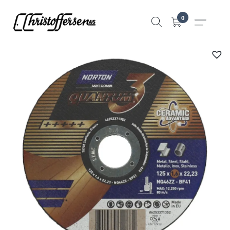
Hopp
0
til
innhold