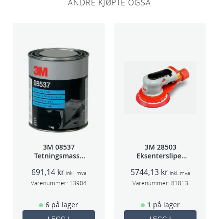
ANDRE KJØPTE OGSÅ
I
n
o
x
a
n
t
a
l
l
3M 08537
3M 28503
Tetningsmasse
Eksentersliper
1kg boks
f/sentr.avsug
691,14
kr
5744,13
kr
5mm slag
inkl. mva
inkl. mva
75mm
Varenummer:
13904
Varenummer:
81813
6 på lager
1 på lager