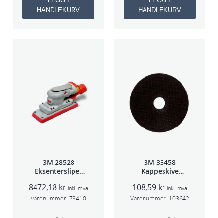
LEGG I
LEGG I
HANDLEKURV
HANDLEKURV
3M 28528
3M 33458
Eksentersliper
Kappeskive
f/sentralavs
75x1x9,53mm
8472,18
kr
108,59
kr
3mm slag
5stk/pk pris/stk
inkl. mva
inkl. mva
70×198
Varenummer:
78410
Varenummer:
103642