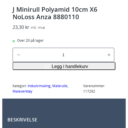
J Minirull Polyamid 10cm X6
NoLoss Anza 8880110
23,30
kr
inkl. mva
Over 20 på lager
J
M
i
Legg i handlekurv
n
i
r
Kategori:
Industrimaling
, 
Malerulle
, 
Varenummer:
Maleverktøy
117292
u
l
l
P
BESKRIVELSE
o