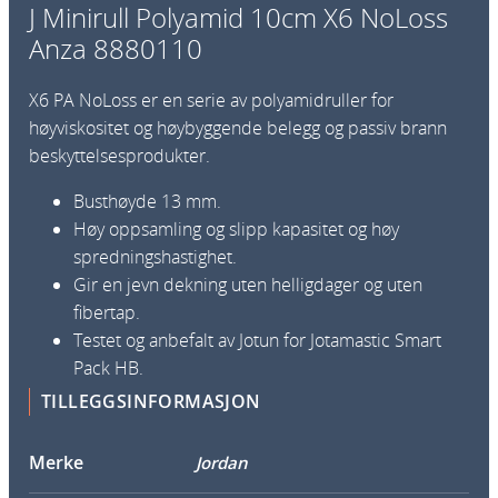
l
J Minirull Polyamid 10cm X6 NoLoss
y
Anza 8880110
a
m
X6 PA NoLoss er en serie av polyamidruller for
i
høyviskositet og høybyggende belegg og passiv brann
d
beskyttelsesprodukter.
1
0
Busthøyde 13 mm.
c
Høy oppsamling og slipp kapasitet og høy
m
spredningshastighet.
X
Gir en jevn dekning uten helligdager og uten
6
fibertap.
N
Testet og anbefalt av Jotun for Jotamastic Smart
o
Pack HB.
L
TILLEGGSINFORMASJON
o
s
Merke
Jordan
s