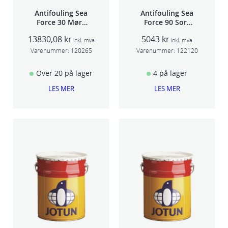
Antifouling Sea
Antifouling Sea
Force 30 Mørk
Force 90 Sort
Rød 20L
5L
13830,08
kr
5043
kr
inkl. mva
inkl. mva
Varenummer:
120265
Varenummer:
122120
Over 20 på lager
4 på lager
LES MER
LES MER