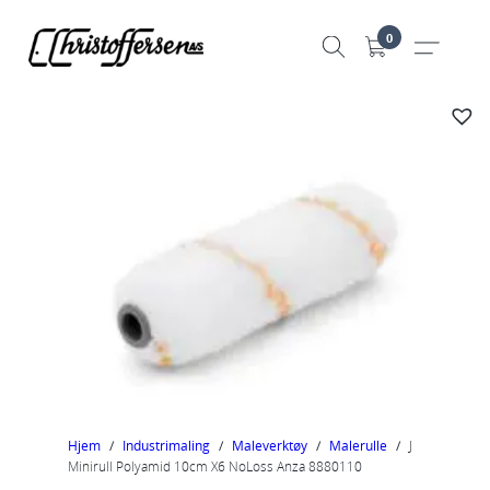
Hopp
0
til
innhold
Hjem
/
Industrimaling
/
Maleverktøy
/
Malerulle
/
J
Minirull Polyamid 10cm X6 NoLoss Anza 8880110