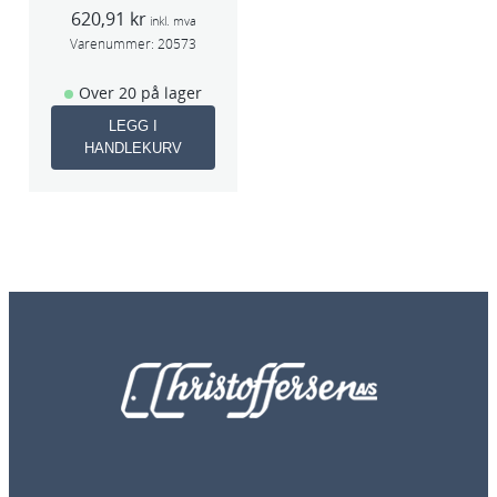
40A (Sata 5000)
620,91
kr
inkl. mva
Varenummer:
20573
Over 20 på lager
LEGG I
HANDLEKURV