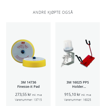
a
n
ANDRE KJØPTE OGSÅ
t
a
l
l
3M 14736
3M 16025 PPS
Finesse-it Pad
Holder
f/lakksprøyte
273,55
kr
915,10
kr
inkl. mva
inkl. mva
Varenummer:
13715
Varenummer:
16025