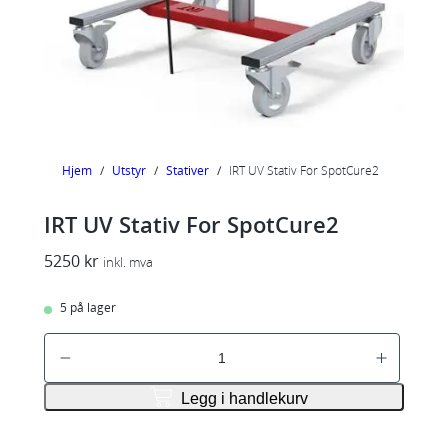
Hjem
/
Utstyr
/
Stativer
/
IRT UV Stativ For SpotCure2
IRT UV Stativ For SpotCure2
5250
kr
inkl. mva
5 på lager
I
R
T
Legg i handlekurv
U
V