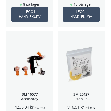
8 på lager
15 på lager
LEGG I
LEGG I
HANDLEKURV
HANDLEKURV
3M 16577
3M 20427
Accuspray
Hookit
sprøytepistol
Bakplate for
4235,34
kr
916,51
kr
HG14
50663
inkl. mva
inkl. mva