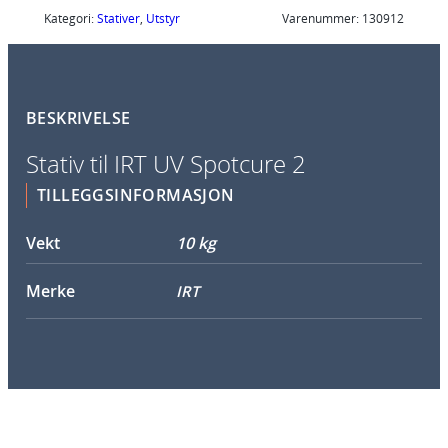
S
Kategori:
Stativer
, 
Utstyr
Varenummer:
130912
t
a
t
BESKRIVELSE
i
v
Stativ til IRT UV Spotcure 2
F
TILLEGGSINFORMASJON
o
r
Vekt
10 kg
S
p
Merke
IRT
o
t
C
u
r
e
2