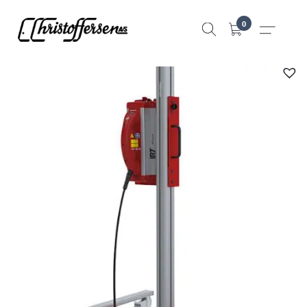
Hopp
0
til
innhold