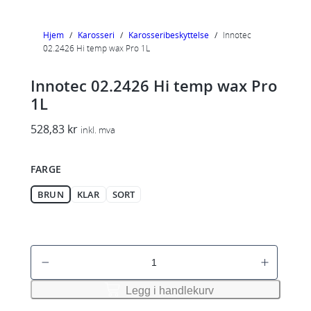
Hjem
/
Karosseri
/
Karosseribeskyttelse
/
Innotec
02.2426 Hi temp wax Pro 1L
Innotec 02.2426 Hi temp wax Pro
1L
528,83
kr
inkl. mva
FARGE
BRUN
KLAR
SORT
I
n
n
Legg i handlekurv
o