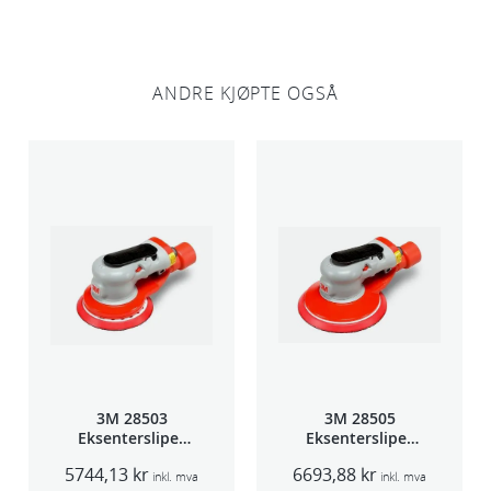
ANDRE KJØPTE OGSÅ
3M 28503
3M 28505
Eksentersliper
Eksentersliper
f/sentr.avsug
f/sentr.avsug
5744,13
kr
6693,88
kr
5mm slag
2,5mm slag
inkl. mva
inkl. mva