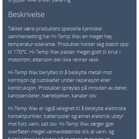
x
Beskrivelse
P
r
Takket være produktets spesielle kjemiske
o
sammensetting har Hi-Temp Wax en meget høy
1
temperatur-toleranse. Produktet holder seg stabilt opp
L
til 170°C. Hi-Temp Wax passer meget godt til bruk i
a
motorrom, ettersom det ikke renner vekk.
n
t
Hi-Temp Wax benyttes til å beskytte metall mot
a
korrosjon og rustskader under reparasjon eller
l
konstruksjon. Produktet sprøytes på innsiden av dører,
l
karosserideler, bærebjelker, kanaler osv.
Hi-Temp Wax er også velegnet til å beskytte elektriske
kontaktpunkter, batteripoler og annet elektrisk utstyr
mot fukt, vann, salt osv. Hi-Temp Wax sørger gjør
overflaten meget vannavstøtende slik at vann- og