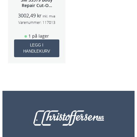
Repair Cut-Off
Wheel Tool
3002,49
kr
75mm
inkl. mva
Varenummer:
117013
1 på lager
LEGG I
HANDLEKURV