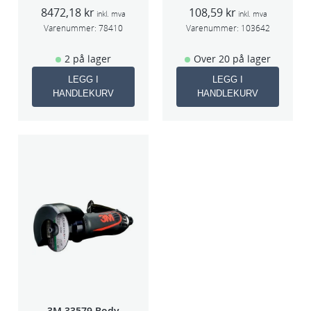
f/sentralavs
75x1x9,53mm
8472,18
kr
108,59
kr
3mm slag
5stk/pk pris/stk
inkl. mva
inkl. mva
70×198
Varenummer:
78410
Varenummer:
103642
2 på lager
Over 20 på lager
LEGG I
LEGG I
HANDLEKURV
HANDLEKURV
3M 33579 Body