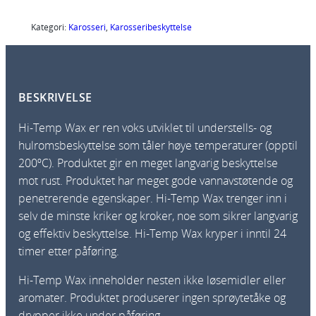
t
e
Kategori:
Karosseri
, 
Karosseribeskyttelse
c
0
2
BESKRIVELSE
.
2
Hi-Temp Wax er ren voks utviklet til understells- og
4
hulromsbeskyttelse som tåler høye temperaturer (opptil
2
200ºC). Produktet gir en meget langvarig beskyttelse
6
mot rust. Produktet har meget gode vannavstøtende og
H
penetrerende egenskaper. Hi-Temp Wax trenger inn i
i
selv de minste kriker og kroker, noe som sikrer langvarig
t
og effektiv beskyttelse. Hi-Temp Wax kryper i inntil 24
e
timer etter påføring.
m
p
Hi-Temp Wax inneholder nesten ikke løsemidler eller
w
aromater. Produktet produserer ingen sprøytetåke og
a
drypper ikke under påføring.