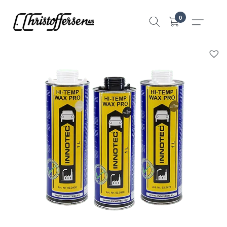
Hopp
0
til
innhold