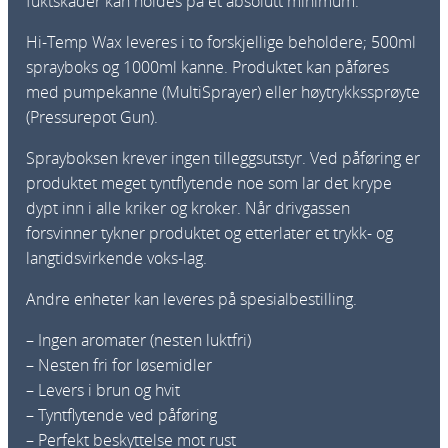
fuktskader kan holdes på et absolutt minimum.
Hi-Temp Wax leveres i to forskjellige beholdere; 500ml
sprayboks og 1000ml kanne. Produktet kan påføres
med pumpekanne (MultiSprayer) eller høytrykkssprøyte
(Pressurepot Gun).
Sprayboksen krever ingen tilleggsutstyr. Ved påføring er
produktet meget tyntflytende noe som lar det krype
dypt inn i alle kriker og kroker. Når drivgassen
forsvinner tykner produktet og etterlater et trykk- og
langtidsvirkende voks-lag.
Andre enheter kan leveres på spesialbestilling.
– Ingen aromater (nesten luktfri)
– Nesten fri for løsemidler
– Levers i brun og hvit
– Tyntflytende ved påføring
– Perfekt beskyttelse mot rust