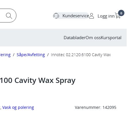
0
Kundeservice
Logg inn
Datablader
Om oss
Kursportal
lering
/
Såpe/Avfetting
/
Innotec 02.2120.6100 Cavity Wax
100 Cavity Wax Spray
r
, 
Vask og polering
Varenummer:
142095