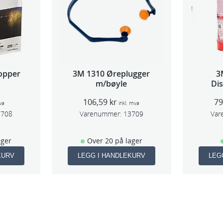
opper
3M 1310 Øreplugger
3
m/bøyle
Di
(Lar
106,59
kr
7
va
inkl. mva
3708
Varenummer:
13709
Var
ager
Over 20 på lager
KURV
LEGG I HANDLEKURV
LEG