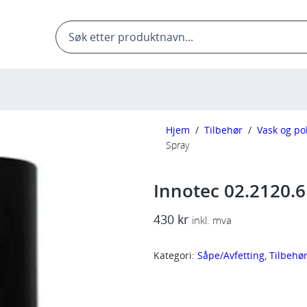
Products
search
Hjem
/
Tilbehør
/
Vask og po
Spray
Innotec 02.2120.6
430
kr
inkl. mva
Kategori:
Såpe/Avfetting
, 
Tilbehø