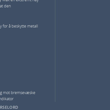
at den
y for å beskytte metall
tig mot bremsevæske
ndikator
ARSELORD