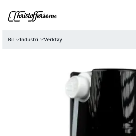
Hopp
til
innhold
Bil
Industri
Verktøy