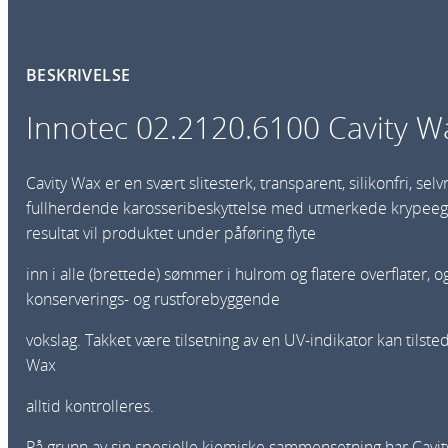
BESKRIVELSE
Innotec 02.2120.6100 Cavity W
Cavity Wax er en svært slitesterk, transparent, silikonfri, sel
fullherdende karosseribeskyttelse med utmerkede krypee
resultat vil produktet under påføring flyte
inn i alle (brettede) sømmer i hulrom og flatere overflater, o
konserverings- og rustforebyggende
vokslag. Takket være tilsetning av en UV-indikator kan tilst
Wax
alltid kontrolleres.
På grunn av sin spesielle kjemiske sammensetning har Cavi