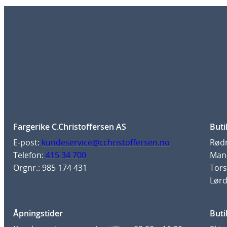
Fargerike C.Christoffersen AS
Buti
E-post:
kundeservice@cchristoffersen.no
Rødm
Telefon:
415 34 700
Man-
Orgnr.: 985 174 431
Tors
Lørd
Åpningstider
Buti