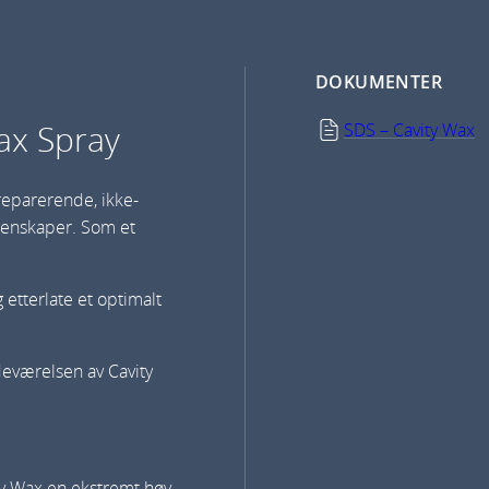
DOKUMENTER
ax Spray
SDS – Cavity Wax
vreparerende, ikke-
genskaper. Som et
g etterlate et optimalt
edeværelsen av Cavity
ty Wax en ekstremt høy