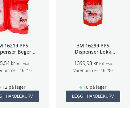
M 16219 PPS
3M 16299 PPS
spenser Beger
Dispenser Lokk
ge,Std og Midi)
(Large,Std og Midi)
95,54
kr
1399,93
kr
inkl. mva
inkl. mva
enummer:
16219
Varenummer:
16299
12 på lager
10 på lager
G I HANDLEKURV
LEGG I HANDLEKURV