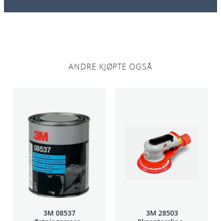
4
A
l
u
d
ANDRE KJØPTE OGSÅ
e
n
t
a
n
t
a
l
l
3M 08537
3M 28503