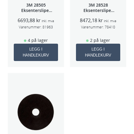
3M 28505
3M 28528
Eksentersliper
Eksentersliper
f/sentr.avsug
f/sentralavs
6693,88
kr
8472,18
kr
2,5mm slag
3mm slag
inkl. mva
inkl. mva
75mm
70×198
Varenummer:
81963
Varenummer:
78410
4 på lager
2 på lager
LEGG I
LEGG I
HANDLEKURV
HANDLEKURV