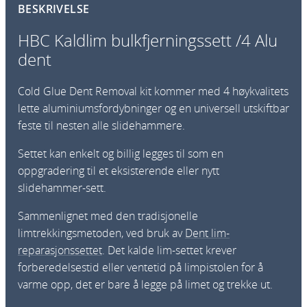
BESKRIVELSE
b
u
HBC Kaldlim bulkfjerningssett /4 Alu
l
dent
k
f
Cold Glue Dent Removal kit kommer med 4 høykvalitets
j
lette aluminiumsfordybninger og en universell utskiftbar
e
feste til nesten alle slidehammere.
r
n
Settet kan enkelt og billig legges til som en
i
oppgradering til et eksisterende eller nytt
n
slidehammer-sett.
g
Sammenlignet med den tradisjonelle
s
limtrekkingsmetoden, ved bruk av
Dent lim-
s
reparasjonssettet
. Det kalde lim-settet krever
e
forberedelsestid eller ventetid på limpistolen for å
t
varme opp, det er bare å legge på limet og trekke ut.
t
/