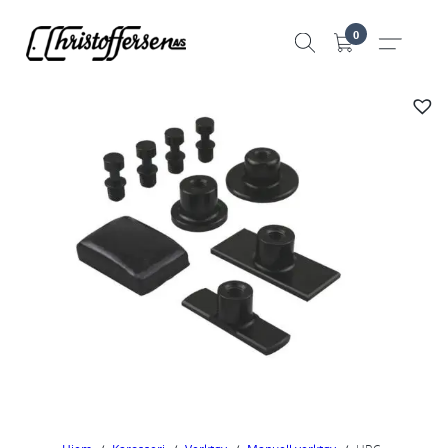
Hopp
0
til
innhold