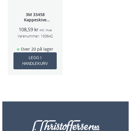
3M 33458
Kappeskive
75x1x9,53mm
108,59
kr
5stk/pk pris/stk
inkl. mva
Varenummer:
103642
Over 20 på lager
LEGG I
HANDLEKURV