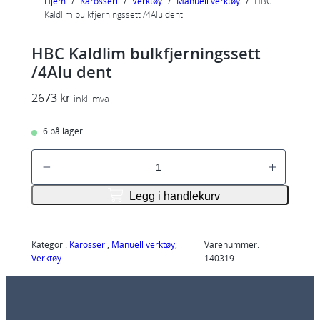
Hjem
/
Karosseri
/
Verktøy
/
Manuell verktøy
/
HBC
Kaldlim bulkfjerningssett /4Alu dent
HBC Kaldlim bulkfjerningssett
/4Alu dent
2673
kr
inkl. mva
6 på lager
H
B
C
Legg i handlekurv
K
a
l
Kategori:
Karosseri
, 
Manuell verktøy
, 
Varenummer:
Verktøy
140319
d
l
i
m