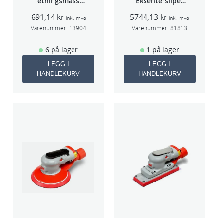
Tetningsmasse
Eksentersliper
1kg boks
f/sentr.avsug
691,14
kr
5744,13
kr
5mm slag
inkl. mva
inkl. mva
75mm
Varenummer:
13904
Varenummer:
81813
6 på lager
1 på lager
LEGG I
LEGG I
HANDLEKURV
HANDLEKURV