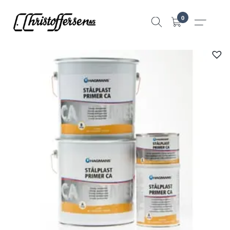
Hopp
0
til
innhold