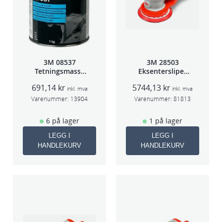
3M 08537
3M 28503
Tetningsmasse
Eksentersliper
1kg boks
f/sentr.avsug
691,14
kr
5744,13
kr
5mm slag
inkl. mva
inkl. mva
75mm
Varenummer:
13904
Varenummer:
81813
6 på lager
1 på lager
LEGG I
LEGG I
HANDLEKURV
HANDLEKURV