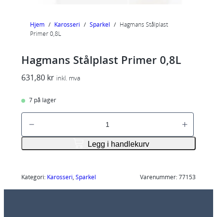
Hjem
/
Karosseri
/
Sparkel
/
Hagmans Stålplast
Primer 0,8L
Hagmans Stålplast Primer 0,8L
631,80
kr
inkl. mva
7 på lager
H
a
g
Legg i handlekurv
m
a
n
Kategori:
Karosseri
, 
Sparkel
Varenummer:
77153
s
S
t