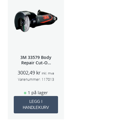
3M 33579 Body
Repair Cut-Off
Wheel Tool
3002,49
kr
75mm
inkl. mva
Varenummer:
117013
1 på lager
LEGG I
HANDLEKURV