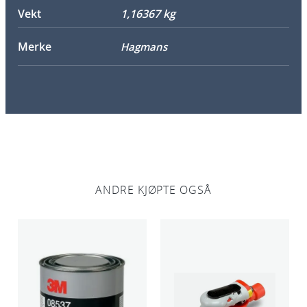
Vekt
1,16367 kg
n
t
Merke
Hagmans
a
l
l
ANDRE KJØPTE OGSÅ