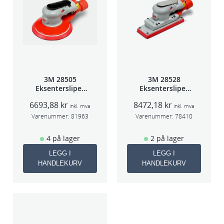
3M 28505
3M 28528
Eksentersliper
Eksentersliper
f/sentr.avsug
f/sentralavs
6693,88
kr
8472,18
kr
2,5mm slag
3mm slag
inkl. mva
inkl. mva
75mm
70×198
Varenummer:
81963
Varenummer:
78410
4 på lager
2 på lager
LEGG I
LEGG I
HANDLEKURV
HANDLEKURV