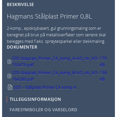
BESKRIVELSE
å
l
Hagmans Stålplast Primer 0,8L
p
l
2-komp., epoksybasert, gul grunningsmaling som er
a
beregnet på bruk på metalloverflater som senere skal
s
belegges med f.eks. sprøytesparkel eller dekkmaling.
t
DOKUMENTER
P
r
SDS-Stalplast_Primer_CA_komp_A-NO_nb_NO-
170
i
153479.pdf
KB
m
SDS-Stalplast_Primer_CA_komp_B-NO_nb_NO-
136
e
164280.pdf
KB
r
SDS – Stålplast Primer CA komp A
0
,
TILLEGGSINFORMASJON
8
L
FARESYMBOLER OG VARSELORD
a