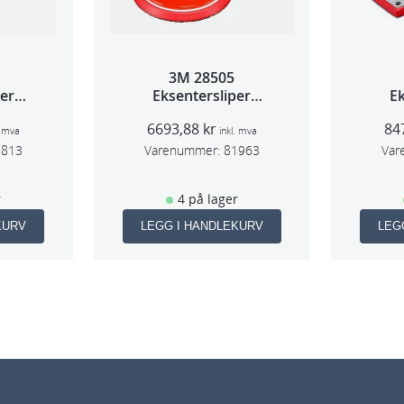
3M 28505
per
Eksentersliper
Ek
 5mm
f/sentr.avsug 2,5mm
f/s
6693,88
kr
84
m
slag 75mm
. mva
inkl. mva
1813
Varenummer:
81963
Var
r
4 på lager
KURV
LEGG I HANDLEKURV
LEG