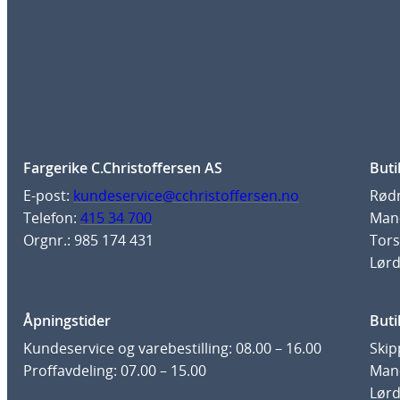
Fargerike C.Christoffersen AS
Buti
E-post:
kundeservice@cchristoffersen.no
Rødm
Telefon:
415 34 700
Man-
Orgnr.: 985 174 431
Tors
Lørd
Åpningstider
Buti
Kundeservice og varebestilling: 08.00 – 16.00
Skip
Proffavdeling: 07.00 – 15.00
Man-
Lørd