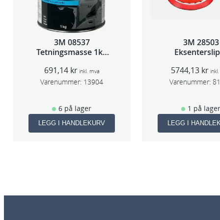
3M 08537
3M 28503
Tetningsmasse 1kg
Eksentersli
boks
f/sentr.avsug
691,14
kr
5744,13
kr
slag 75m
inkl. mva
inkl
Varenummer:
13904
Varenummer:
8
6 på lager
1 på lage
LEGG I HANDLEKURV
LEGG I HANDLE