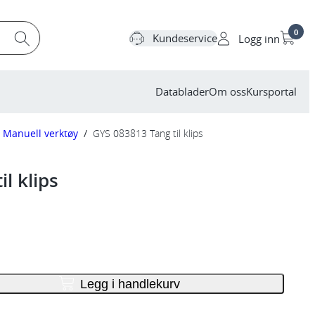
0
Kundeservice
Logg inn
Datablader
Om oss
Kursportal
Manuell verktøy
/
GYS 083813 Tang til klips
l klips
Legg i handlekurv