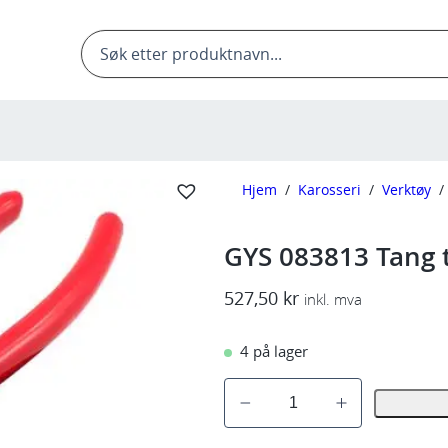
Products
search
Hjem
/
Karosseri
/
Verktøy
/
GYS 083813 Tang ti
527,50
kr
inkl. mva
4 på lager
G
Y
S