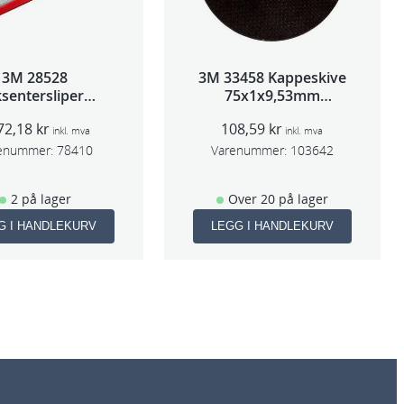
3M 28528
3M 33458 Kappeskive
sentersliper
75x1x9,53mm
entralavs 3mm
5stk/pk pris/stk
72,18
kr
108,59
kr
slag 70×198
inkl. mva
inkl. mva
enummer:
78410
Varenummer:
103642
2 på lager
Over 20 på lager
G I HANDLEKURV
LEGG I HANDLEKURV