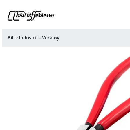
Hopp
til
innhold
Bil
Industri
Verktøy