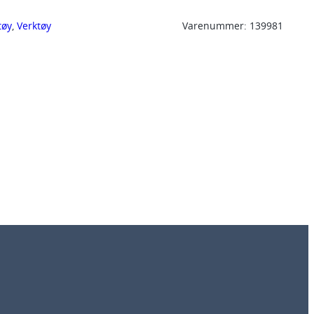
tøy
, 
Verktøy
Varenummer:
139981