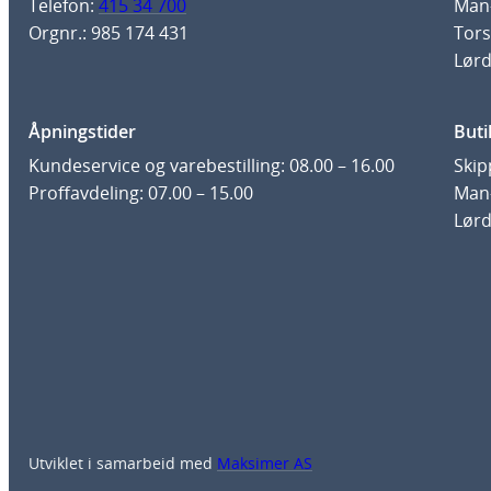
Telefon:
415 34 700
Man-
Orgnr.: 985 174 431
Tors
Lørd
Åpningstider
Buti
Kundeservice og varebestilling: 08.00 – 16.00
Skip
Proffavdeling: 07.00 – 15.00
Man-
Lørd
Utviklet i samarbeid med
Maksimer AS