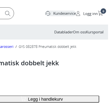
0
Kundeservice
Logg inn
Datablader
Om oss
Kursportal
karosseri
/
GYS 082878 Pneumatisk dobbelt jekk
atisk dobbelt jekk
Legg i handlekurv