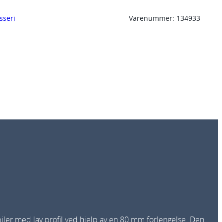
sseri
Varenummer:
134933
biler med lav profil ved hjelp av en 80 mm forlengelse. Den