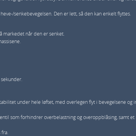
d
 heve-/senkebevegelsen. Den er lett, så den kan enkelt flyttes.
o
b
b
å markedet når den er senket.
hassisene.
e
l
t
j
e
4 sekunder.
k
k
a
bilitet under hele løftet, med overlegen flyt i bevegelsene og i
n
ntil som forhindrer overbelastning og overoppblåsing, samt et s
t
a
 fra.
l