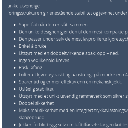
unike utvendige
føringsstrukturen gir enestående stabilitet og jevnhet under
Superflat når den er slått sammen
Den unike designen gjør den til den mest kompakte p
Den passer under selv de mest lavprofilerte kjøretøyc
Enkel å bruke
Utstyrt med en dobbeltvirkende spak: opp – ned.
Ingen vedlikehold kreves.
Rask løfting
Løfter et kjøretøy raskt og uanstrengt på mindre enn 
Sparer tid og er mer effektiv enn en mekanisk jekk.
Uslåelig stabilitet
Utstyrt med et unikt utvendig rammeverk som sikrer sta
Dobbel sikkerhet
Maksimal sikkerhet med en integrert trykkavlastningsve
slangebrudd.
Jekken forblir trygg selv om lufttilførselsslangen kobles