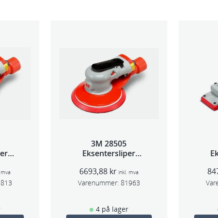
3M 28505
per
Eksentersliper
Ek
 5mm
f/sentr.avsug 2,5mm
f/s
6693,88
kr
84
m
slag 75mm
. mva
inkl. mva
1813
Varenummer:
81963
Var
r
4 på lager