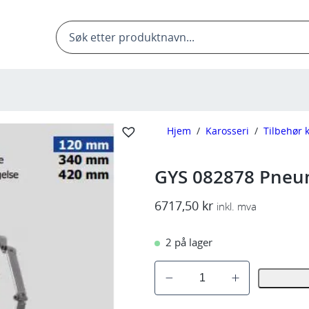
Products
search
Hjem
/
Karosseri
/
Tilbehør 
GYS 082878 Pneum
6717,50
kr
inkl. mva
2 på lager
G
Y
S