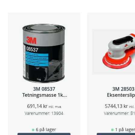
3M 08537
3M 28503
Tetningsmasse 1kg
Eksentersli
boks
f/sentr.avsug
691,14
kr
5744,13
kr
slag 75m
inkl. mva
inkl
Varenummer:
13904
Varenummer:
8
6 på lager
1 på lage