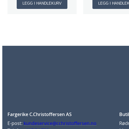
LEGG I HANDLEKURV
LEGG I HANDLE
Fargerike C.Christoffersen AS
Buti
E-post:
kundeservice@cchristoffersen.no
Rødm