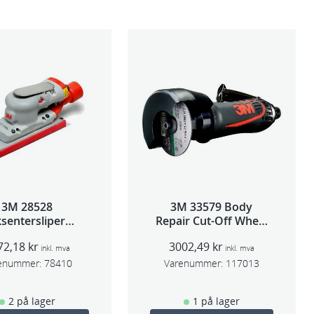
3M 28528
3M 33579 Body
sentersliper
Repair Cut-Off Wheel
entralavs 3mm
Tool 75mm
72,18
kr
3002,49
kr
slag 70×198
inkl. mva
inkl. mva
enummer:
78410
Varenummer:
117013
2 på lager
1 på lager