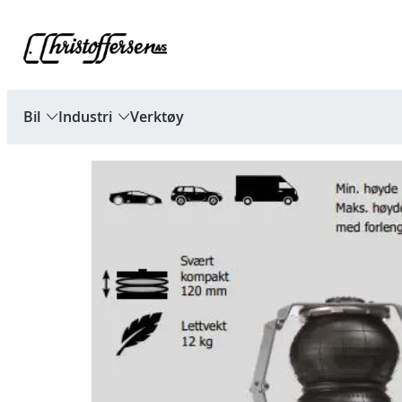
Hopp
til
innhold
Bil
Industri
Verktøy