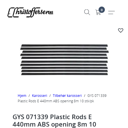
Hopp
0
til
innhold
Hjem
/
Karosseri
/
Tilbehør karosseri
/
GYS 071339
Plastic Rods E 440mm ABS opening 8m 10 stk/pk
GYS 071339 Plastic Rods E
440mm ABS opening 8m 10