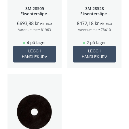
a
3M 28505
3M 28528
l
Eksentersliper
Eksentersliper
l
f/sentr.avsug
f/sentralavs
6693,88
kr
8472,18
kr
2,5mm slag
3mm slag
inkl. mva
inkl. mva
75mm
70×198
Varenummer:
81963
Varenummer:
78410
4 på lager
2 på lager
LEGG I
LEGG I
HANDLEKURV
HANDLEKURV