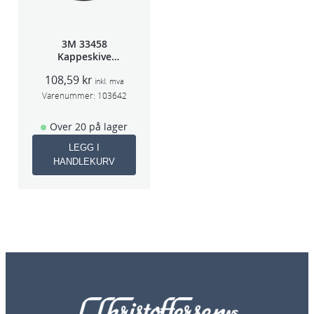
3M 33458
Kappeskive
75x1x9,53mm
108,59
kr
5stk/pk pris/stk
inkl. mva
Varenummer:
103642
Over 20 på lager
LEGG I
HANDLEKURV