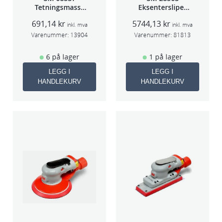
e
Tetningsmasse
Eksentersliper
1kg boks
f/sentr.avsug
n
691,14
kr
5744,13
kr
5mm slag
inkl. mva
inkl. mva
i
75mm
Varenummer:
13904
Varenummer:
81813
n
g
6 på lager
1 på lager
8
LEGG I
LEGG I
m
HANDLEKURV
HANDLEKURV
1
0
s
t
k
/
p
k
a
n
t