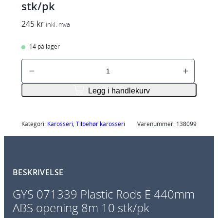
stk/pk
245
kr
inkl. mva
14 på lager
G
Y
S
Legg i handlekurv
0
7
1
Kategori:
Karosseri
, 
Tilbehør karosseri
Varenummer:
138099
3
3
9
BESKRIVELSE
P
l
GYS 071339 Plastic Rods E 440mm
a
ABS opening 8m 10 stk/pk
s