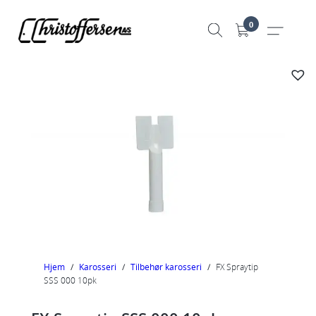
Hopp
0
til
innhold
Hjem
/
Karosseri
/
Tilbehør karosseri
/
FX Spraytip
SSS 000 10pk