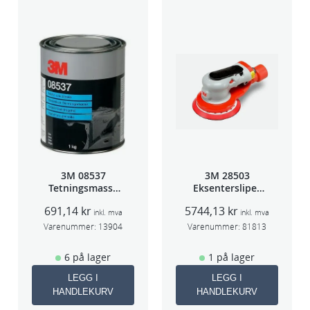
3M 08537
3M 28503
Tetningsmasse
Eksentersliper
1kg boks
f/sentr.avsug
691,14
kr
5744,13
kr
5mm slag
inkl. mva
inkl. mva
75mm
Varenummer:
13904
Varenummer:
81813
6 på lager
1 på lager
LEGG I
LEGG I
HANDLEKURV
HANDLEKURV