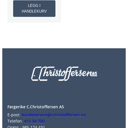
LEGG I
HANDLEKURV
Fargerike C.Christoffersen AS
E-post:
kundeservice@cchristoffersen.no
Telefon:
415 34 700
Orgnr.: 985 174 431