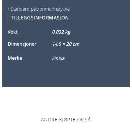
0
0
• Standard patronmunnstykke
0
TILLEGGSINFORMASJON
1
0
Vekt
0,032 kg
p
Dimensjoner
14,5 × 20 cm
k
a
Merke
Finixa
n
t
a
l
l
ANDRE KJØPTE OGSÅ