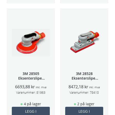
3M 28505
3M 28528
Eksentersliper
Eksentersliper
f/sentr.avsug
f/sentralavs
6693,88
kr
8472,18
kr
2,5mm slag
3mm slag
inkl. mva
inkl. mva
75mm
70×198
Varenummer:
81963
Varenummer:
78410
4 på lager
2 på lager
LEGG I
LEGG I