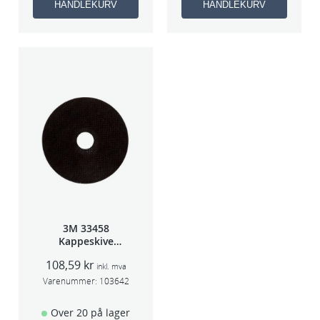
HANDLEKURV
HANDLEKURV
3M 33458
Kappeskive
75x1x9,53mm
108,59
kr
5stk/pk pris/stk
inkl. mva
Varenummer:
103642
Over 20 på lager