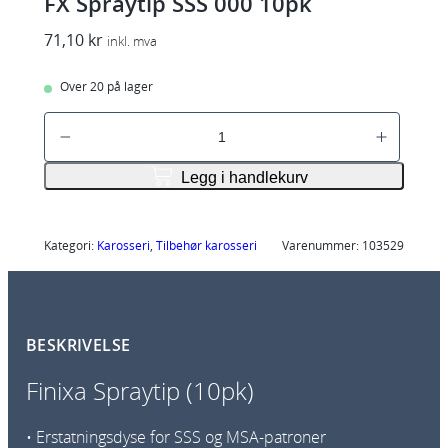
FX Spraytip SSS 000 10pk
71,10
kr
inkl. mva
Over 20 på lager
F
X
S
Legg i handlekurv
p
r
a
Kategori:
Karosseri
, 
Tilbehør karosseri
Varenummer:
103529
y
t
i
BESKRIVELSE
p
S
Finixa Spraytip (10pk)
S
S
• Erstatningsdyse for SSS og MSA-patroner