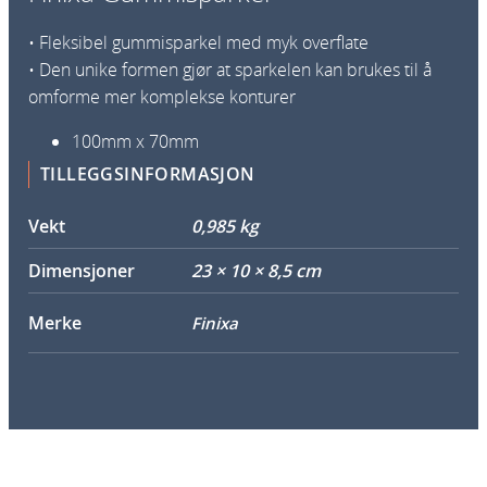
d
e
• Fleksibel gummisparkel med myk overflate
r
• Den unike formen gjør at sparkelen kan brukes til å
s
omforme mer komplekse konturer
P
P
100mm x 70mm
M
TILLEGGSINFORMASJON
4
0
Vekt
0,985 kg
a
Dimensjoner
23 × 10 × 8,5 cm
n
t
Merke
Finixa
a
l
l