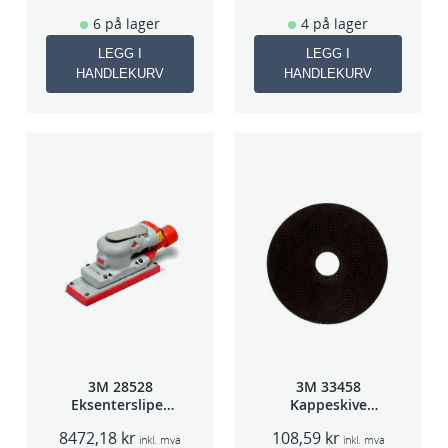
6 på lager
4 på lager
LEGG I
LEGG I
HANDLEKURV
HANDLEKURV
3M 28528
3M 33458
Eksentersliper
Kappeskive
f/sentralavs
75x1x9,53mm
8472,18
kr
108,59
kr
3mm slag
5stk/pk pris/stk
inkl. mva
inkl. mva