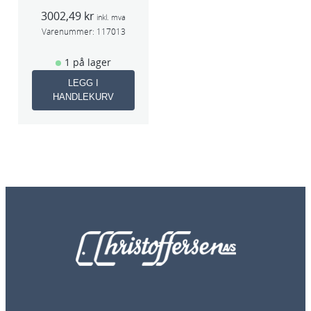
Wheel Tool
3002,49
kr
75mm
inkl. mva
Varenummer:
117013
1 på lager
LEGG I
HANDLEKURV