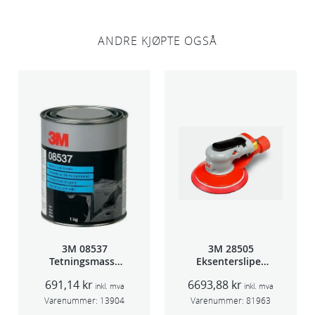
ANDRE KJØPTE OGSÅ
3M 08537
3M 28505
Tetningsmasse
Eksentersliper
1kg boks
f/sentr.avsug
691,14
kr
6693,88
kr
2,5mm slag
inkl. mva
inkl. mva
75mm
Varenummer:
13904
Varenummer:
81963