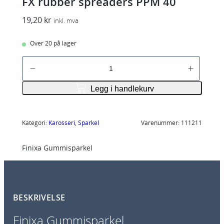
FX rubber spreaders PPM 40
19,20
kr
inkl. mva
Over 20 på lager
F
X
r
Legg i handlekurv
u
b
b
Kategori:
Karosseri
, 
Sparkel
Varenummer:
111211
e
Finixa Gummisparkel
r
s
p
r
BESKRIVELSE
e
a
Finixa Gummisparkel