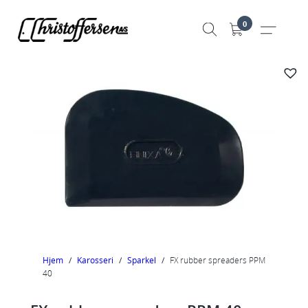
Hopp
0
til
innhold
Hjem
/
Karosseri
/
Sparkel
/
FX rubber spreaders PPM
40