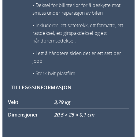
5
• Deksel for bilinteriør for å beskytte mot
i
smuss under reparasjon av bilen
n
• Inkluderer: ett setetrekk, ett fotmatte, ett
1
rattdeksel, ett girspakdeksel og ett
C
håndbremsedeksel.
O
P
• Lett å håndtere siden det er ett sett per
0
jobb
5
1
• Sterk hvit plastfilm
0
0
TILLEGGSINFORMASJON
p
Vekt
3,79 kg
k
a
Dimensjoner
20,5 × 25 × 0,1 cm
n
t
a