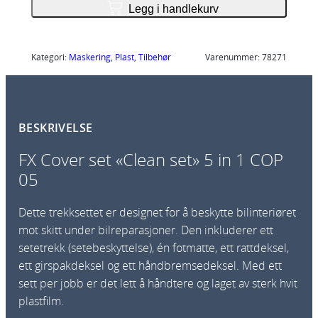
C
Legg i handlekurv
o
v
e
Kategori:
Maskering
, 
Plast
, 
Tilbehør
Varenummer:
78271
r
s
e
BESKRIVELSE
t
"
FX Cover set «Clean set» 5 in 1 COP
C
05
l
e
Dette trekksettet er designet for å beskytte bilinteriøret
a
mot skitt under bilreparasjoner. Den inkluderer ett
n
setetrekk (setebeskyttelse), én fotmatte, ett rattdeksel,
s
ett girspakdeksel og ett håndbremsedeksel. Med ett
e
sett per jobb er det lett å håndtere og laget av sterk hvit
t
plastfilm.
"