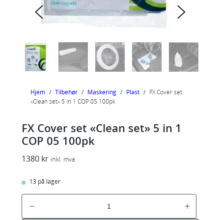
Hjem
/
Tilbehør
/
Maskering
/
Plast
/
FX Cover set
«Clean set» 5 in 1 COP 05 100pk
FX Cover set «Clean set» 5 in 1
COP 05 100pk
1380
kr
inkl. mva
13 på lager
F
X