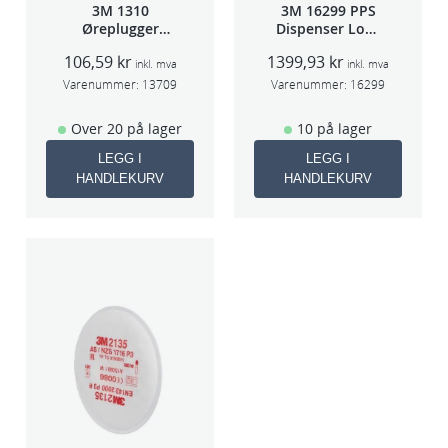
3M 1310
3M 16299 PPS
Øreplugger
Dispenser Lokk
m/bøyle
(Large,Std og
106,59
kr
1399,93
kr
Midi)
inkl. mva
inkl. mva
Varenummer:
13709
Varenummer:
16299
Over 20 på lager
10 på lager
LEGG I
LEGG I
HANDLEKURV
HANDLEKURV