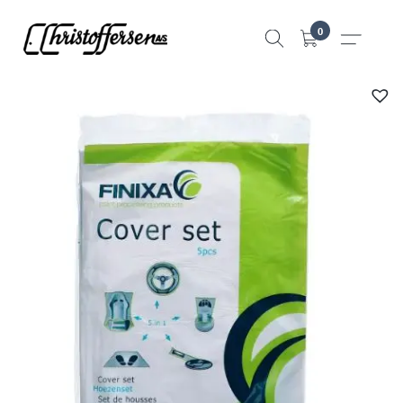
Hopp
0
til
innhold