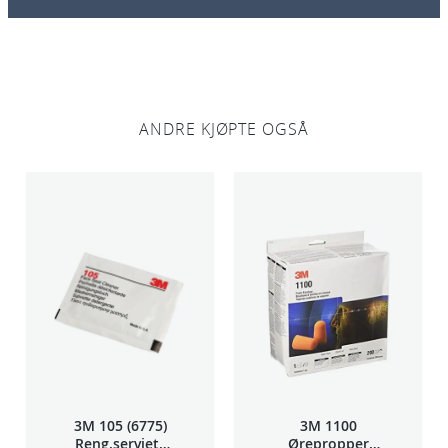
l
l
ANDRE KJØPTE OGSÅ
3M 105 (6775)
3M 1100
Reng.serviett
Ørepropper