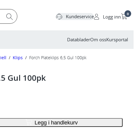
0
Kundeservice
Logg inn
Datablader
Om oss
Kursportal
iell
/
Klips
/
Forch Plateklips 6,5 Gul 100pk
6,5 Gul 100pk
Legg i handlekurv