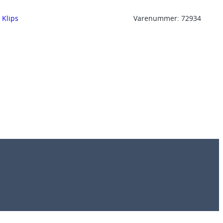
, 
Klips
Varenummer:
72934