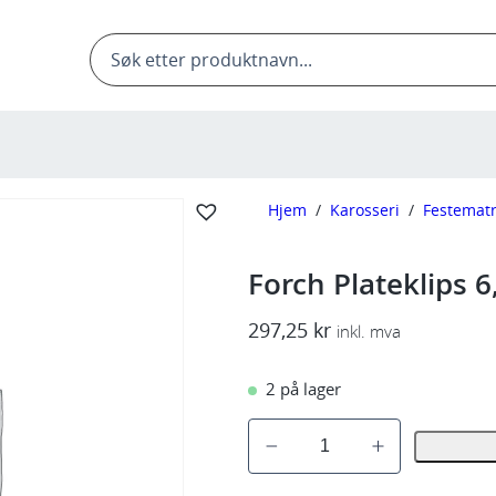
Products
search
Hjem
/
Karosseri
/
Festematr
Forch Plateklips 
297,25
kr
inkl. mva
2 på lager
F
o
r