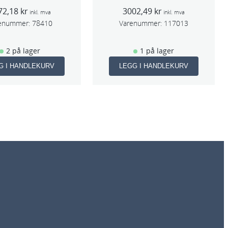
entralavs 3mm
Tool 75mm
72,18
kr
3002,49
kr
slag 70×198
inkl. mva
inkl. mva
enummer:
78410
Varenummer:
117013
2 på lager
1 på lager
G I HANDLEKURV
LEGG I HANDLEKURV