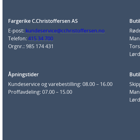
Fargerike C.Christoffersen AS
Buti
E-post:
kundeservice@cchristoffersen.no
Rødm
Telefon:
415 34 700
Man-
Orgnr.: 985 174 431
Tors
Lørd
Åpningstider
Buti
Kundeservice og varebestilling: 08.00 – 16.00
Skip
Proffavdeling: 07.00 – 15.00
Man-
Lørd