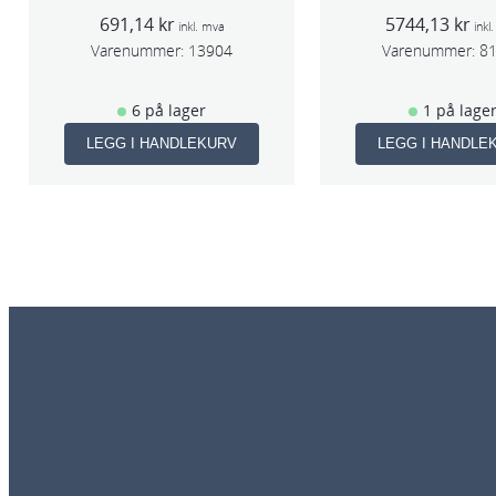
boks
f/sentr.avsug
691,14
kr
5744,13
kr
slag 75m
inkl. mva
inkl
Varenummer:
13904
Varenummer:
8
6 på lager
1 på lage
LEGG I HANDLEKURV
LEGG I HANDLE