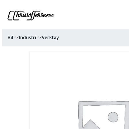
Hopp
til
innhold
Bil
Industri
Verktøy