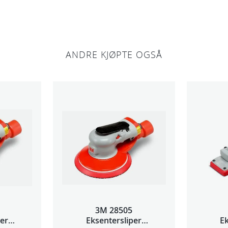
u
l
1
ANDRE KJØPTE OGSÅ
0
0
p
k
a
n
t
a
l
l
3M 28505
per
Eksentersliper
Ek