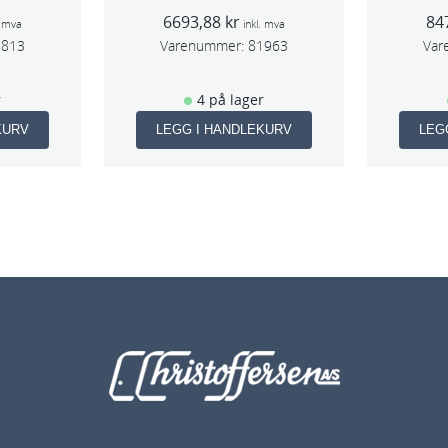
 5mm
f/sentr.avsug 2,5mm
f/s
6693,88
kr
84
m
slag 75mm
. mva
inkl. mva
1813
Varenummer:
81963
Var
r
4 på lager
KURV
LEGG I HANDLEKURV
LEG