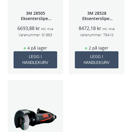
3M 28505
3M 28528
Eksentersliper
Eksentersliper
f/sentr.avsug
f/sentralavs
6693,88
kr
8472,18
kr
2,5mm slag
3mm slag
inkl. mva
inkl. mva
75mm
70×198
Varenummer:
81963
Varenummer:
78410
4 på lager
2 på lager
LEGG I
LEGG I
HANDLEKURV
HANDLEKURV