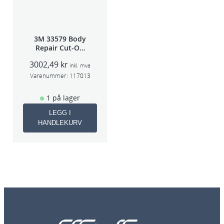
3M 33579 Body
Repair Cut-Off
Wheel Tool
3002,49
kr
75mm
inkl. mva
Varenummer:
117013
1 på lager
LEGG I
HANDLEKURV