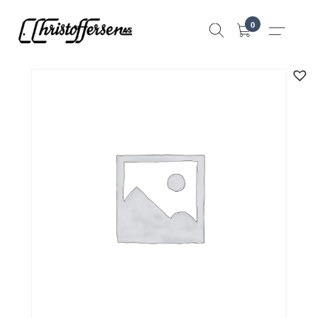
Hopp
0
til
innhold