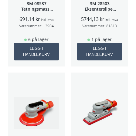
3M 08537
3M 28503
l
Tetningsmasse
Eksentersliper
l
1kg boks
f/sentr.avsug
691,14
kr
5744,13
kr
5mm slag
inkl. mva
inkl. mva
75mm
Varenummer:
13904
Varenummer:
81813
6 på lager
1 på lager
LEGG I
LEGG I
HANDLEKURV
HANDLEKURV