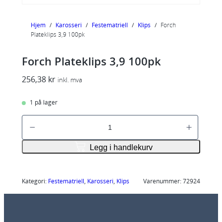
Hjem
/
Karosseri
/
Festematriell
/
Klips
/
Forch
Plateklips 3,9 100pk
Forch Plateklips 3,9 100pk
256,38
kr
inkl. mva
1 på lager
F
o
r
Legg i handlekurv
c
h
P
Kategori:
Festematriell
, 
Karosseri
, 
Klips
Varenummer:
72924
l
a
t