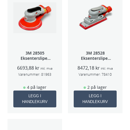
3M 28505
3M 28528
Eksentersliper
Eksentersliper
f/sentr.avsug
f/sentralavs
6693,88
kr
8472,18
kr
2,5mm slag
3mm slag
inkl. mva
inkl. mva
75mm
70×198
Varenummer:
81963
Varenummer:
78410
4 på lager
2 på lager
LEGG I
LEGG I
HANDLEKURV
HANDLEKURV