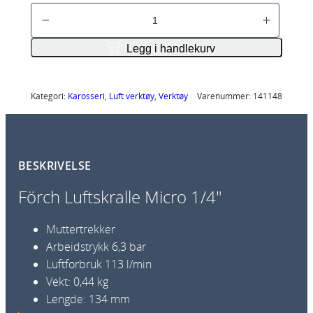
F
o
r
Legg i handlekurv
c
h
L
Kategori:
Karosseri
, 
Luft verktøy
, 
Verktøy
Varenummer:
141148
u
f
t
BESKRIVELSE
s
k
Förch Luftskralle Micro 1/4″
r
a
Muttertrekker
l
Arbeidstrykk 6,3 bar
l
Luftforbruk 113 l/min
e
Vekt: 0,44 kg
M
Lengde: 134 mm
i