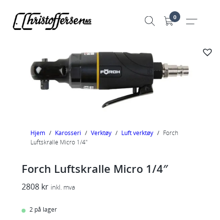
Hopp
0
til
innhold
Hjem
/
Karosseri
/
Verktøy
/
Luft verktøy
/
Forch
Luftskralle Micro 1/4″
Forch Luftskralle Micro 1/4″
2808
kr
inkl. mva
2 på lager