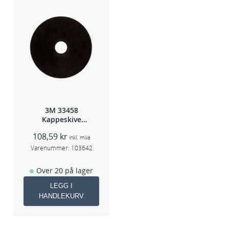
3M 33458
Kappeskive
75x1x9,53mm
108,59
kr
5stk/pk pris/stk
inkl. mva
Varenummer:
103642
Over 20 på lager
LEGG I
HANDLEKURV