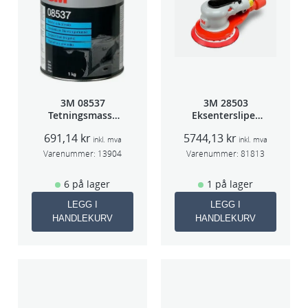
3M 08537
3M 28503
Tetningsmasse
Eksentersliper
1kg boks
f/sentr.avsug
691,14
kr
5744,13
kr
5mm slag
inkl. mva
inkl. mva
75mm
Varenummer:
13904
Varenummer:
81813
6 på lager
1 på lager
LEGG I
LEGG I
HANDLEKURV
HANDLEKURV