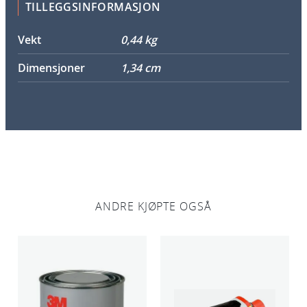
TILLEGGSINFORMASJON
c
r
Vekt
0,44 kg
o
1
Dimensjoner
1,34 cm
/
4
"
a
n
t
a
l
ANDRE KJØPTE OGSÅ
l