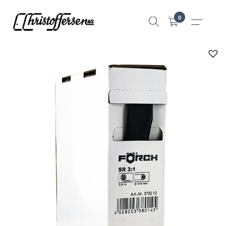
Hopp
0
til
innhold