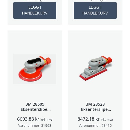
LEGG I
LEGG I
HANDLEKURV
HANDLEKURV
3M 28505
3M 28528
Eksentersliper
Eksentersliper
f/sentr.avsug
f/sentralavs
6693,88
kr
8472,18
kr
2,5mm slag
3mm slag
inkl. mva
inkl. mva
75mm
70×198
Varenummer:
81963
Varenummer:
78410