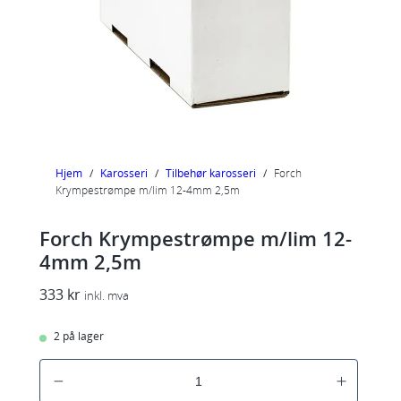
Hjem
/
Karosseri
/
Tilbehør karosseri
/
Forch
Krympestrømpe m/lim 12-4mm 2,5m
Forch Krympestrømpe m/lim 12-
4mm 2,5m
333
kr
inkl. mva
2 på lager
F
o