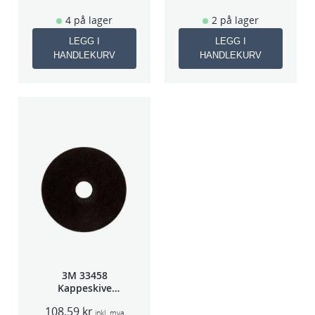
4 på lager
2 på lager
LEGG I
LEGG I
HANDLEKURV
HANDLEKURV
3M 33458
Kappeskive
75x1x9,53mm
108,59
kr
5stk/pk pris/stk
inkl. mva