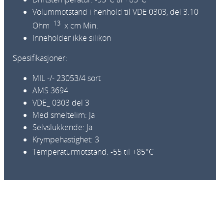
l
Volummotstand i henhold til VDE 0303, del 3:10
i
13
Ohm
x cm Min.
m
Inneholder ikke silikon
1
2
Spesifikasjoner:
-
MIL -/- 23053/4 sort
4
AMS 3694
m
VDE_ 0303 del 3
m
Med smeltelim: Ja
2
Selvslukkende: Ja
,
Krympehastighet: 3
5
Temperaturmotstand: -55 til +85°C
m
a
n
t
a
l