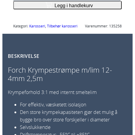
r
Legg i handlekurv
c
h
K
Kategori:
Karosseri
, 
Tilbehør karosseri
Varenummer:
135258
r
y
m
BESKRIVELSE
p
e
Forch Krympestrømpe m/lim 12-
s
4mm 2,5m
t
r
Krympeforhold 3:1 med internt smeltelim
ø
m
For effektiv, væsketett isolasjon
p
Den store krympekapasiteten gjør det mulig å
e
bygge bro over store forskjeller i diameter
m
Selvslukkende
/
Driftstemperatur: -55°C til +85°C