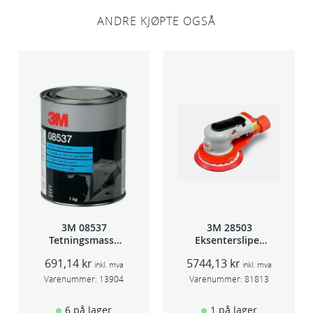
l
ANDRE KJØPTE OGSÅ
3M 08537
3M 28503
Tetningsmasse
Eksentersliper
1kg boks
f/sentr.avsug
691,14
kr
5744,13
kr
5mm slag
inkl. mva
inkl. mva
75mm
Varenummer:
13904
Varenummer:
81813
6 på lager
1 på lager