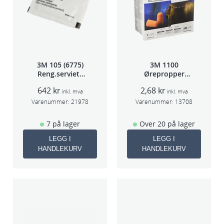
3M 105 (6775)
3M 1100
Reng.serviett
Ørepropper
PK à 40stk
Par(200)
642
kr
2,68
kr
inkl. mva
inkl. mva
Varenummer:
21978
Varenummer:
13708
7 på lager
Over 20 på lager
LEGG I
LEGG I
HANDLEKURV
HANDLEKURV