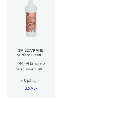
3M 22779 VHB
Surface Cleaner
1L
294,09
kr
inkl. mva
Varenummer:
59876
3 på lager
LES MER