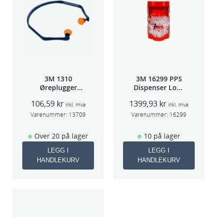
3M 1310
3M 16299 PPS
Øreplugger
Dispenser Lokk
m/bøyle
(Large,Std og
106,59
kr
1399,93
kr
Midi)
inkl. mva
inkl. mva
Varenummer:
13709
Varenummer:
16299
Over 20 på lager
10 på lager
LEGG I
LEGG I
HANDLEKURV
HANDLEKURV