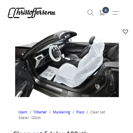
Hopp
0
til
innhold
Hjem
/
Tilbehør
/
Maskering
/
Plast
/
Clean set
5deler 100stk