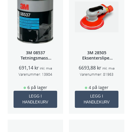
a
l
l
3M 08537
3M 28505
Tetningsmasse
Eksentersliper
1kg boks
f/sentr.avsug
691,14
kr
6693,88
kr
2,5mm slag
inkl. mva
inkl. mva
75mm
Varenummer:
13904
Varenummer:
81963
6 på lager
4 på lager
LEGG I
LEGG I
HANDLEKURV
HANDLEKURV