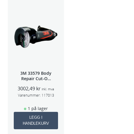
3M 33579 Body
Repair Cut-Off
Wheel Tool
3002,49
kr
75mm
inkl. mva
Varenummer:
117013
1 på lager
LEGG I
HANDLEKURV