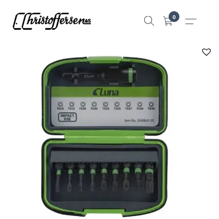
Hopp
0
til
innhold