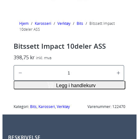
Hjem
/
Karosseri
/
Verktøy
/
Bits
/
Bitssett Impact
10deler ASS
Bitssett Impact 10deler ASS
398,75
kr
inkl. mva
B
i
t
Legg i handlekurv
s
s
e
Kategori:
Bits
, 
Karosseri
, 
Verktøy
Varenummer:
122470
t
t
I
BESKRIVELSE
m