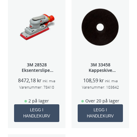
3M 28528
3M 33458
Eksentersliper
Kappeskive
f/sentralavs
75x1x9,53mm
8472,18
kr
108,59
kr
3mm slag
5stk/pk pris/stk
inkl. mva
inkl. mva
70×198
Varenummer:
78410
Varenummer:
103642
2 på lager
Over 20 på lager
LEGG I
LEGG I
HANDLEKURV
HANDLEKURV