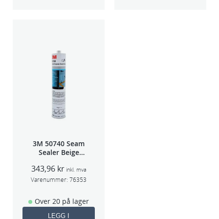
3M 50740 Seam
Sealer Beige
310m(erstatter
343,96
kr
8851)
inkl. mva
Varenummer:
76353
Over 20 på lager
LEGG I