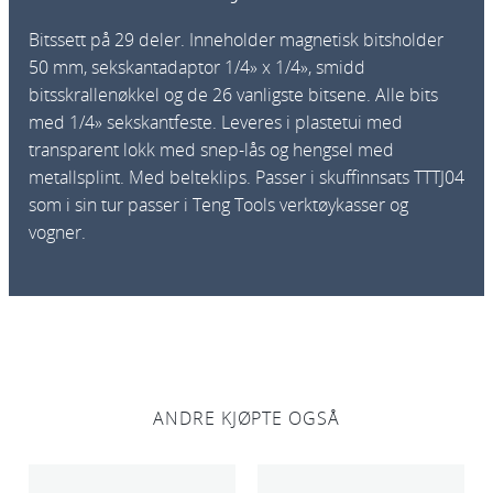
l
Bitssett på 29 deler. Inneholder magnetisk bitsholder
e
50 mm, sekskantadaptor 1/4» x 1/4», smidd
r
bitsskrallenøkkel og de 26 vanligste bitsene. Alle bits
T
med 1/4» sekskantfeste. Leveres i plastetui med
J
transparent lokk med snep-lås og hengsel med
1
metallsplint. Med belteklips. Passer i skuffinnsats TTTJ04
4
som i sin tur passer i Teng Tools verktøykasser og
2
vogner.
9
a
n
t
a
l
l
ANDRE KJØPTE OGSÅ