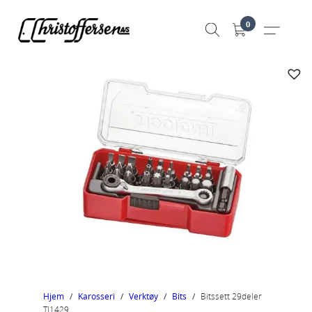
Hopp
0
til
innhold
Hjem
/
Karosseri
/
Verktøy
/
Bits
/
Bitssett 29deler
TJ1429