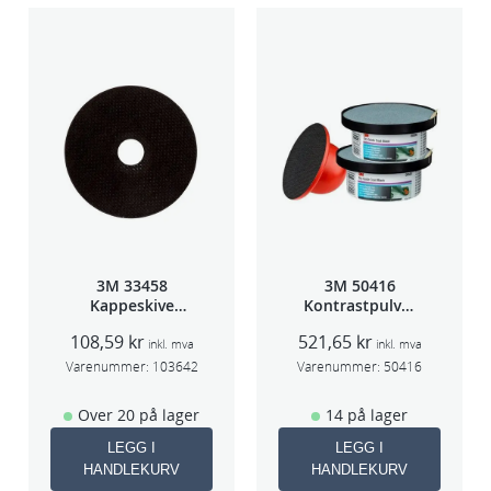
3M 33458
3M 50416
Kappeskive
Kontrastpulver
75x1x9,53mm
Orange
108,59
kr
521,65
kr
5stk/pk pris/stk
inkl. mva
inkl. mva
Varenummer:
103642
Varenummer:
50416
Over 20 på lager
14 på lager
LEGG I
LEGG I
HANDLEKURV
HANDLEKURV