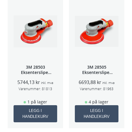
3M 28503
3M 28505
Eksentersliper
Eksentersliper
f/sentr.avsug
f/sentr.avsug
5744,13
kr
6693,88
kr
5mm slag
2,5mm slag
inkl. mva
inkl. mva
75mm
75mm
Varenummer:
81813
Varenummer:
81963
1 på lager
4 på lager
LEGG I
LEGG I
HANDLEKURV
HANDLEKURV