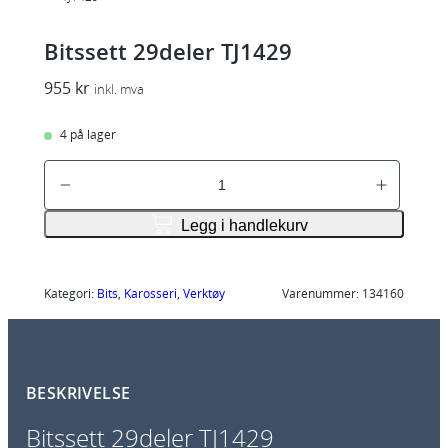
Bitssett 29deler TJ1429
955
kr
inkl. mva
4 på lager
B
i
t
Legg i handlekurv
s
s
e
Kategori:
Bits
, 
Karosseri
, 
Verktøy
Varenummer:
134160
t
t
2
BESKRIVELSE
9
d
Bitssett 29deler TJ1429
e