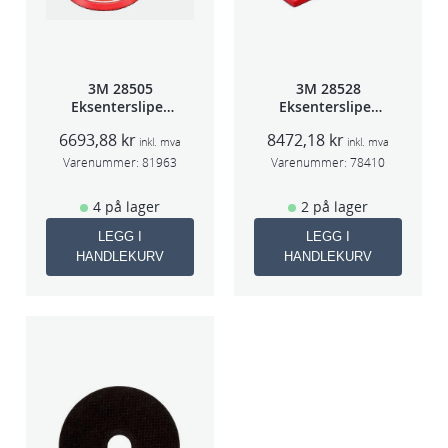
3M 28505
3M 28528
Eksentersliper
Eksentersliper
f/sentr.avsug
f/sentralavs
6693,88
kr
8472,18
kr
2,5mm slag
3mm slag
inkl. mva
inkl. mva
75mm
70×198
Varenummer:
81963
Varenummer:
78410
4 på lager
2 på lager
LEGG I
LEGG I
HANDLEKURV
HANDLEKURV