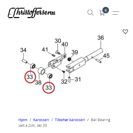
Hopp
0
til
innhold
Hjem
/
Karosseri
/
Tilbehør karosseri
/
Ball Bearing
sett à 2stk, del 33