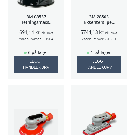
l
l
3M 08537
3M 28503
Tetningsmasse
Eksentersliper
1kg boks
f/sentr.avsug
691,14
kr
5744,13
kr
5mm slag
inkl. mva
inkl. mva
75mm
Varenummer:
13904
Varenummer:
81813
6 på lager
1 på lager
LEGG I
LEGG I
HANDLEKURV
HANDLEKURV