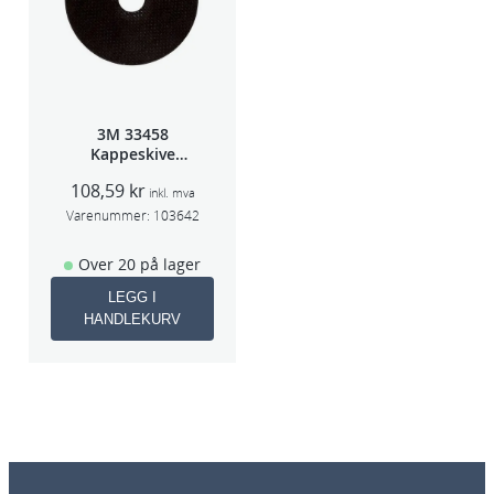
3M 33458
Kappeskive
75x1x9,53mm
108,59
kr
5stk/pk pris/stk
inkl. mva
Varenummer:
103642
Over 20 på lager
LEGG I
HANDLEKURV