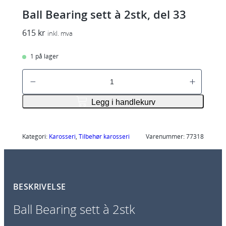
Ball Bearing sett à 2stk, del 33
615
kr
inkl. mva
1 på lager
B
a
l
Legg i handlekurv
l
B
e
Kategori:
Karosseri
, 
Tilbehør karosseri
Varenummer:
77318
a
r
i
BESKRIVELSE
n
g
Ball Bearing sett à 2stk
s
e