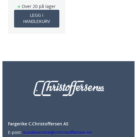
Over 20 på lager
LEGG I
HANDLEKURV
Fargerike C.Christoffersen AS
E-post:
kundeservice@cchristoffersen.no