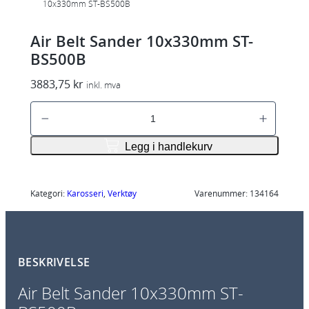
10x330mm ST-BS500B
Air Belt Sander 10x330mm ST-
BS500B
3883,75
kr
inkl. mva
A
i
r
Legg i handlekurv
B
e
l
Kategori:
Karosseri
, 
Verktøy
Varenummer:
134164
t
S
a
BESKRIVELSE
n
d
Air Belt Sander 10x330mm ST-
e