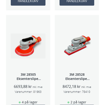
HANDLEKURV
HANDLEKURV
3M 28505
3M 28528
Eksentersliper
Eksentersliper
f/sentr.avsug
f/sentralavs
6693,88
kr
8472,18
kr
2,5mm slag
3mm slag
inkl. mva
inkl. mva
75mm
70×198
Varenummer:
81963
Varenummer:
78410
4 på lager
2 på lager