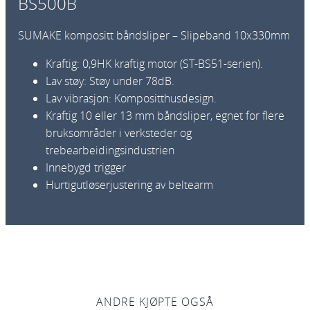
BS500B
r
1
SUMAKE kompositt båndsliper – Slipeband 10x330mm
0
x
Kraftig: 0,9HK kraftig motor (ST-BS51-serien).
3
Lav støy: Støy under 78dB.
3
Lav vibrasjon: Kompositthusdesign.
0
Kraftig 10 eller 13 mm båndsliper, egnet for flere
m
bruksområder i verksteder og
m
trebearbeidingsindustrien
S
Innebygd trigger
T
Hurtigutløserjustering av beltearm
-
B
S
5
0
0
B
ANDRE KJØPTE OGSÅ