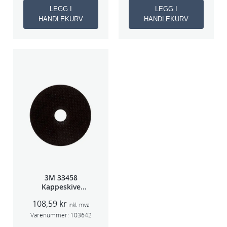
LEGG I
LEGG I
HANDLEKURV
HANDLEKURV
3M 33458
Kappeskive
75x1x9,53mm
108,59
kr
5stk/pk pris/stk
inkl. mva
Varenummer:
103642