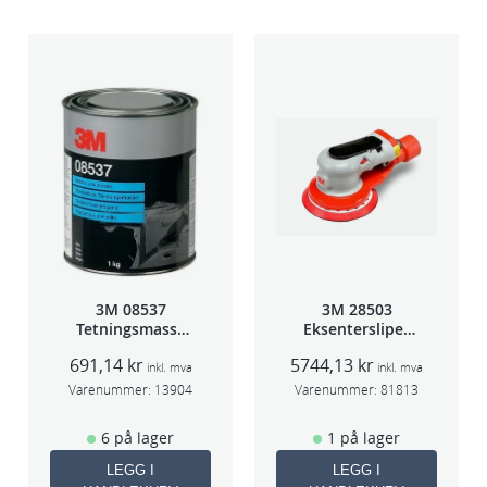
a
n
t
a
l
l
3M 08537
3M 28503
Tetningsmasse
Eksentersliper
1kg boks
f/sentr.avsug
691,14
kr
5744,13
kr
5mm slag
inkl. mva
inkl. mva
75mm
Varenummer:
13904
Varenummer:
81813
6 på lager
1 på lager
LEGG I
LEGG I