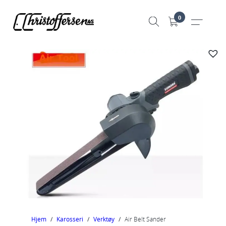
Hopp
0
til
innhold
Hjem
/
Karosseri
/
Verktøy
/
Air Belt Sander