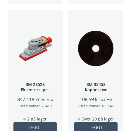
3M 28528
3M 33458
Eksentersliper
Kappeskive
f/sentralavs
75x1x9,53mm
8472,18
kr
108,59
kr
3mm slag
5stk/pk pris/stk
inkl. mva
inkl. mva
70×198
Varenummer:
78410
Varenummer:
103642
2 på lager
Over 20 på lager
LEGG I
LEGG I