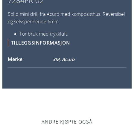
7284PR-02
r
s
Solid mini drill fra Acuro med kompositthus. Reversibel
i
og selvspennende 6mm.
b
e
For bruk med trykkluft.
l
TILLEGGSINFORMASJON
D
r
Merke
3M, Acuro
i
l
l
S
M
-
7
8
-
ANDRE KJØPTE OGSÅ
7