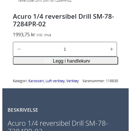
reversibel Drill SM-78-7284PR-02
Acuro 1/4 reversibel Drill SM-78-
7284PR-02
1993,75
kr
inkl. mva
A
c
u
Legg i handlekurv
r
o
1
Kategori:
Karosseri
, 
Luft verktøy
, 
Verktøy
Varenummer:
118830
/
4
r
BESKRIVELSE
e
v
Acuro 1/4 reversibel Drill SM-78-
e