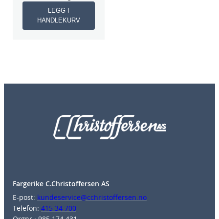
LEGG I
HANDLEKURV
Fargerike C.Christoffersen AS
E-post:
kundeservice@cchristoffersen.no
Telefon:
415 34 700
Orgnr.: 985 174 431