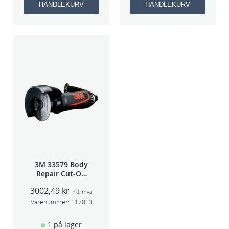
HANDLEKURV
HANDLEKURV
3M 33579 Body
Repair Cut-Off
Wheel Tool
3002,49
kr
75mm
inkl. mva
Varenummer:
117013
1 på lager