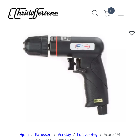
Hopp
0
til
innhold
Hjem
/
Karosseri
/
Verktøy
/
Luft verktøy
/
Acuro 1/4