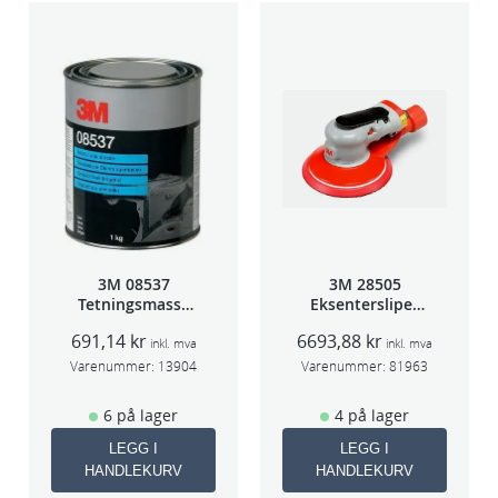
2
8
4
P
R
-
0
2
a
n
3M 08537
3M 28505
t
Tetningsmasse
Eksentersliper
a
1kg boks
f/sentr.avsug
691,14
kr
6693,88
kr
l
2,5mm slag
inkl. mva
inkl. mva
75mm
Varenummer:
13904
Varenummer:
81963
l
6 på lager
4 på lager
LEGG I
LEGG I
HANDLEKURV
HANDLEKURV