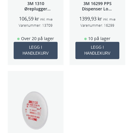
3M 1310
3M 16299 PPS
Øreplugger
Dispenser Lokk
m/bøyle
(Large,Std og
106,59
kr
1399,93
kr
Midi)
inkl. mva
inkl. mva
Varenummer:
13709
Varenummer:
16299
Over 20 på lager
10 på lager
LEGG I
LEGG I
HANDLEKURV
HANDLEKURV