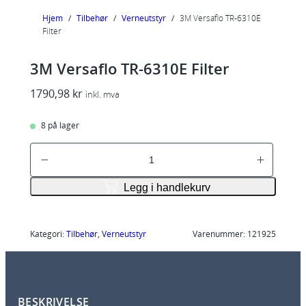
Hjem
/
Tilbehør
/
Verneutstyr
/
3M Versaflo TR-6310E
Filter
3M Versaflo TR-6310E Filter
1790,98
kr
inkl. mva
8 på lager
3
M
V
Legg i handlekurv
e
r
s
Kategori:
Tilbehør
, 
Verneutstyr
Varenummer:
121925
a
f
l
BESKRIVELSE
o