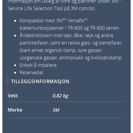
informasjon om utvalg av filtre og patroner under 3M™
l
Service Life Selection Tool på 3M.com/sls
l
Kompatibel med 3M™ Versaflo™
batteriturbosystemer i TR-600 og TR-800 serien
Åndedrettsvern mot støv, tåke, røyk og andre
partikkelfarer, samt en rekke gass- og dampfarer,
blant annet organisk damp, sure gasser,
uorganiske gasser, ammoniakk og kvikksølvdamp
Enkelt å installere
Reservedel
TILLEGGSINFORMASJON
Vekt
0,82 kg
Merke
3M