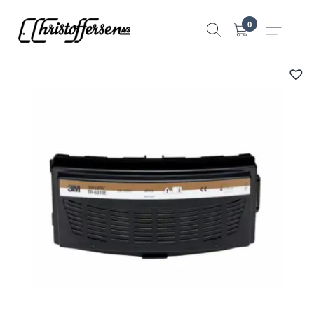
Hopp
0
til
innhold