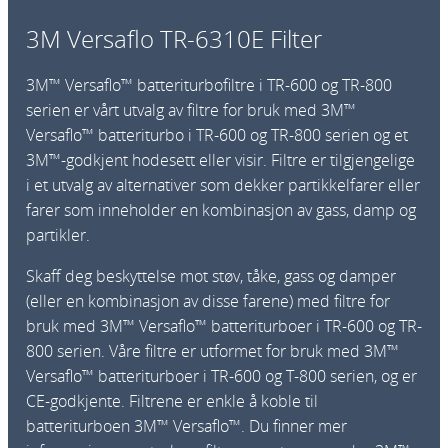
T
3M Versaflo TR-6310E Filter
R
-
3M™ Versaflo™ batteriturbofiltre i TR-600 og TR-800
6
serien er vårt utvalg av filtre for bruk med 3M™
3
Versaflo™ batteriturbo i TR-600 og TR-800 serien og et
1
3M™-godkjent hodesett eller visir. Filtre er tilgjengelige
0
i et utvalg av alternativer som dekker partikkelfarer eller
E
farer som inneholder en kombinasjon av gass, damp og
F
partikler.
i
l
Skaff deg beskyttelse mot støv, tåke, gass og damper
t
(eller en kombinasjon av disse farene) med filtre for
e
bruk med 3M™ Versaflo™ batteriturboer i TR-600 og TR-
r
800 serien. Våre filtre er utformet for bruk med 3M™
a
Versaflo™ batteriturboer i TR-600 og T-800 serien, og er
n
CE-godkjente. Filtrene er enkle å koble til
t
batteriturboen 3M™ Versaflo™. Du finner mer
a