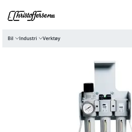
Hopp
til
innhold
Bil
Industri
Verktøy