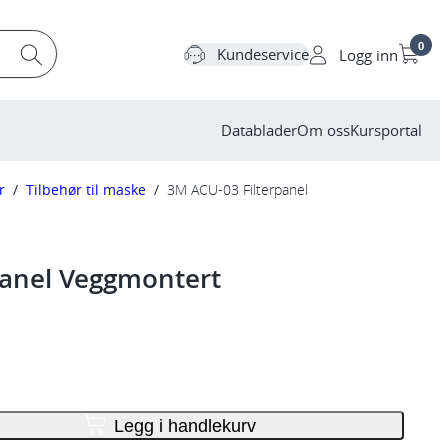
0
Kundeservice
Logg inn
Datablader
Om oss
Kursportal
r
/
Tilbehør til maske
/
3M ACU-03 Filterpanel
panel Veggmontert
Legg i handlekurv