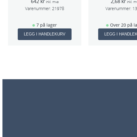
642
kr
2,68
kr
inkl. mva
inkl. m
Varenummer:
21978
Varenummer:
1
7 på lager
Over 20 på l
LEGG I HANDLEKURV
LEGG I HANDLE