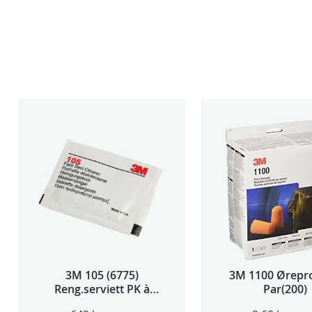
3M 105 (6775)
3M 1100 Ørepr
Reng.serviett PK à
Par(200)
40stk