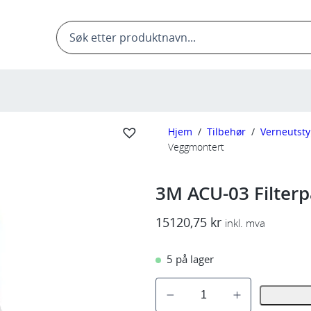
Products
search
Hjem
/
Tilbehør
/
Verneutsty
Veggmontert
3M ACU-03 Filter
15120,75
kr
inkl. mva
5 på lager
3
M