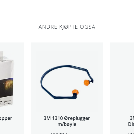
l
l
ANDRE KJØPTE OGSÅ
opper
3M 1310 Øreplugger
3
m/bøyle
Di
(Lar