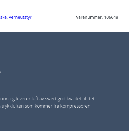
aske
, 
Verneutstyr
Varenummer:
106648
y
n og leverer luft av svært god kvalitet til det
 fra trykkluften som kommer fra kompressoren.