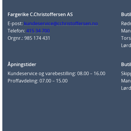
Fargerike C.Christoffersen AS
Buti
E-post:
kundeservice@cchristoffersen.no
Rødm
Telefon:
415 34 700
Man-
Orgnr.: 985 174 431
Tors
Lørd
Åpningstider
Buti
Kundeservice og varebestilling: 08.00 – 16.00
Skip
Proffavdeling: 07.00 – 15.00
Man-
Lørd