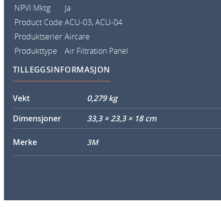
NPVI Mktg
Ja
Product Code
ACU-03
, ACU-04
Produktserier
Aircare
Produkttype
Air Filtration Panel
TILLEGGSINFORMASJON
Vekt
0,279 kg
Dimensjoner
33,3 × 23,3 × 18 cm
Merke
3M