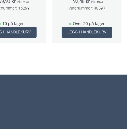
99,93
kr
192,48
kr
inkl. mva
inkl. mva
enummer:
16299
Varenummer:
40597
10 på lager
Over 20 på lager
G I HANDLEKURV
LEGG I HANDLEKURV