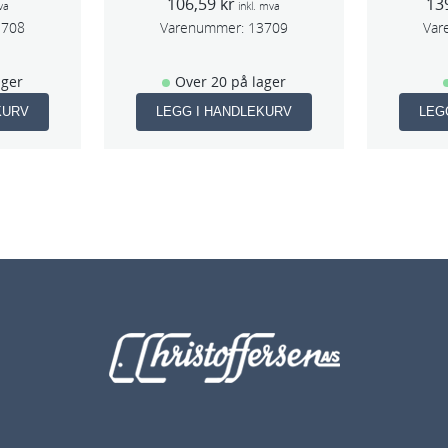
106,59
kr
13
va
inkl. mva
3708
Varenummer:
13709
Var
ager
Over 20 på lager
KURV
LEGG I HANDLEKURV
LEG