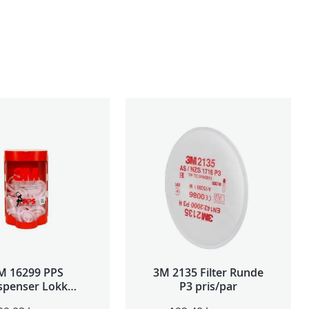
M 16299 PPS
3M 2135 Filter Runde
spenser Lokk
P3 pris/par
ge,Std og Midi)