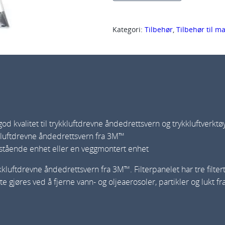
A
C
Kategori:
Tilbehør
, 
Tilbehør til m
U
-
0
3
F
i
l
t god kvalitet til trykkluftdrevne åndedrettsvern og trykkluftverktø
kluftdrevne åndedrettsvern fra 3M™
t
ttstående enhet eller en veggmontert enhet
e
r
tdrevne åndedrettsvern fra 3M™. Filterpanelet har tre filtertrin
p
te gjøres ved å fjerne vann- og oljeaerosoler, partikler og lukt
a
n
e