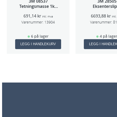
3M 08537
3M 28505
Tetningsmasse 1kg
Eksentersli
boks
f/sentr.avsug 
691,14
kr
6693,88
kr
slag 75m
inkl. mva
inkl
Varenummer:
13904
Varenummer:
8
6 på lager
4 på lage
LEGG I HANDLEKURV
LEGG I HANDLE