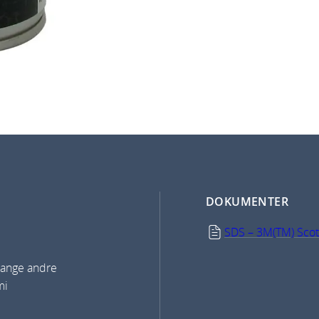
DOKUMENTER
SDS – 3M(TM) Scot
 mange andre
mi