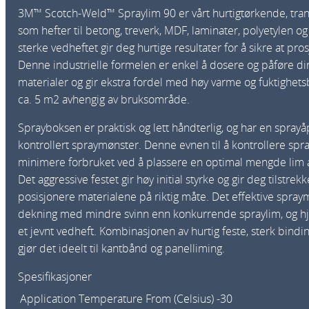
3M™ Scotch-Weld™ Spraylim 90 er vårt hurtigtørkende, tra
som hefter til betong, treverk, MDF, laminater, polyetylen o
sterke vedheftet gir deg hurtige resultater for å sikre at pro
Denne industrielle formelen er enkel å dosere og påføre dir
materialer og gir ekstra fordel med høy varme og fuktighet
ca. 5 m2 avhengig av bruksområde.
Sprayboksen er praktisk og lett håndterlig, og har en sprayå
kontrollert spraymønster. Denne evnen til å kontrollere spray
minimere forbruket ved å plassere en optimal mengde lim a
Det aggressive festet gir høy initial styrke og gir deg tilstrekk
posisjonere materialene på riktig måte. Det effektive spray
dekning med mindre svinn enn konkurrende spraylim, og hje
et jevnt vedheft. Kombinasjonen av hurtig feste, sterk bind
gjør det ideelt til kantbånd og panelliming.
Spesifikasjoner
Application Temperature From (Celsius)
-30