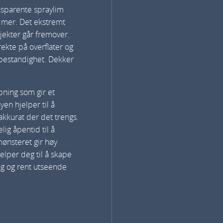
nsparente spraylim
g mer. Det ekstremt
sjekter går fremover.
ekte på overflater og
sbestandighet. Dekker
pning som gir et
en hjelper til å
kkurat der det trengs.
elig åpentid til å
mønsteret gir høy
lper deg til å skape
ing og rent utseende