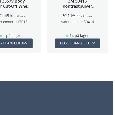
 33579 Body
3M 50416
r Cut-Off Wheel
Kontrastpulver
Tool 75mm
Orange
02,49
kr
521,65
kr
inkl. mva
inkl. mva
enummer:
117013
Varenummer:
50416
1 på lager
14 på lager
G I HANDLEKURV
LEGG I HANDLEKURV