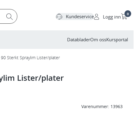
0
Kundeservice
Logg inn
Datablader
Om oss
Kursportal
90 Sterkt Spraylim Lister/plater
lim Lister/plater
Varenummer:
13963