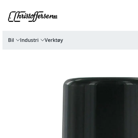
Hopp
til
innhold
Bil
Industri
Verktøy