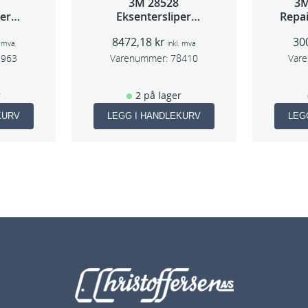
3M 28528
3M
per
Eksentersliper
Repai
2,5mm
f/sentralavs 3mm
8472,18
kr
30
m
slag 70×198
. mva
inkl. mva
1963
Varenummer:
78410
Var
r
2 på lager
KURV
LEGG I HANDLEKURV
LEG