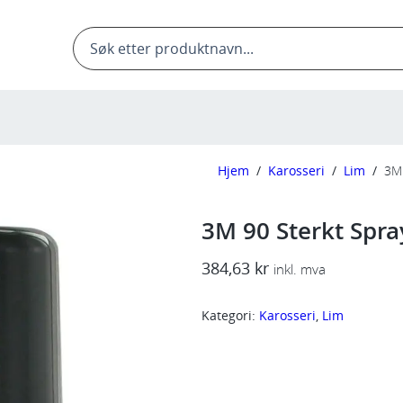
Products
search
Hjem
/
Karosseri
/
Lim
/
3M 
3M 90 Sterkt Spray
384,63
kr
inkl. mva
Kategori:
Karosseri
, 
Lim