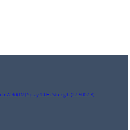
ch-Weld(TM) Spray 90 Hi-Strength (27-5007-3)