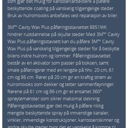
som gjør det mulig for karosseriarbeidere å påføre
c
beskyttende coating på vanskelig tilgjengelige steder.
a
Bruk av hulromsvoks anbefales ved reparasjon av biler.
t
3M™ Cavity Wax Plus påføringsstavsettet 8851WK
o
hindrer rustdannelse på skjulte steder Med 3M™ Cavity
r
Wax Plus påføringsstavsett kan du påføre 3M™ Cavity
W
Wax Plus på vanskelig tilgjengelige steder for å beskytte
a
bilens indre hulrom og lommer. Påføringsstavsettet
n
består av en aktivator som passer på boksen, samt
d
smale påføringsrør med en lengde på hhv. 20 cm, 61
K
cm og 86 cm. Røret på 20 cm gir en kraftig strøm av
i
hulromsvoks som dekker og tetter sammenføyninger.
t
Rørene på 61 cm og 86 cm gir et ensartet 360°
a
sprøytemønster som sikrer maksimal dekning.
n
Påføringsstavsettet gjør det mulig å påføre riktig
t
mengde beskyttende spray på innvendige kanaler,
a
vinkler, innvendige konstruksjoner, karrosseriskinner og
l
andre skjulte steder hvor det er vanskelig å komme til,
l