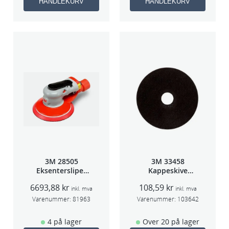
HANDLEKURV
HANDLEKURV
3M 28505
3M 33458
Eksentersliper
Kappeskive
f/sentr.avsug
75x1x9,53mm
6693,88
kr
108,59
kr
2,5mm slag
5stk/pk pris/stk
inkl. mva
inkl. mva
75mm
Varenummer:
81963
Varenummer:
103642
4 på lager
Over 20 på lager