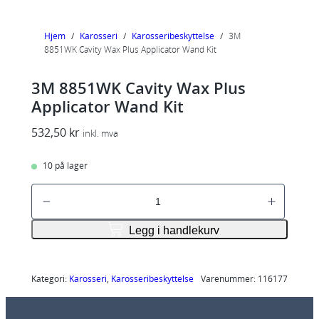
Hjem
/
Karosseri
/
Karosseribeskyttelse
/
3M
8851WK Cavity Wax Plus Applicator Wand Kit
3M 8851WK Cavity Wax Plus
Applicator Wand Kit
532,50
kr
inkl. mva
10 på lager
3
M
8
Legg i handlekurv
8
5
1
Kategori:
Karosseri
, 
Karosseribeskyttelse
Varenummer:
116177
W
K