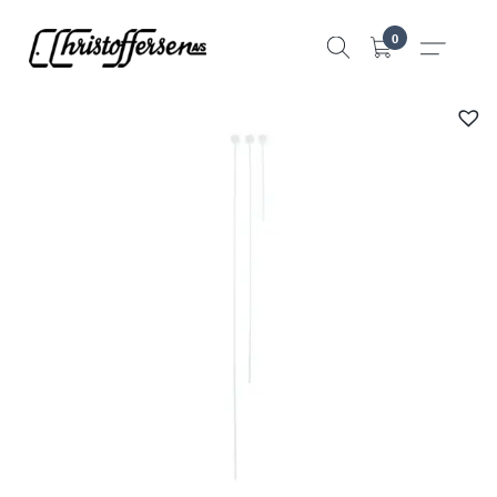
Hopp
0
til
innhold