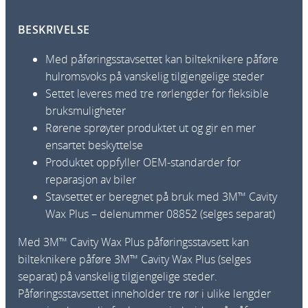
C
BESKRIVELSE
a
v
Med påføringsstavsettet kan bilteknikere påføre
i
hulromsvoks på vanskelig tilgjengelige steder
t
Settet leveres med tre rørlengder for fleksible
y
bruksmuligheter
W
Rørene sprøyter produktet ut og gir en mer
a
ensartet beskyttelse
x
Produktet oppfyller OEM-standarder for
P
reparasjon av biler
l
Stavsettet er beregnet på bruk med 3M™ Cavity
u
Wax Plus – delenummer 08852 (selges separat)
s
A
Med 3M™ Cavity Wax Plus påføringsstavsett kan
p
bilteknikere påføre 3M™ Cavity Wax Plus (selges
p
separat) på vanskelig tilgjengelige steder.
l
Påføringsstavsettet inneholder tre rør i ulike lengder
i