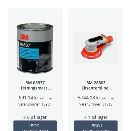
3M 08537
3M 28503
Tetningsmasse
Eksentersliper
1kg boks
f/sentr.avsug
691,14
kr
5744,13
kr
5mm slag
inkl. mva
inkl. mva
75mm
Varenummer:
13904
Varenummer:
81813
6 på lager
1 på lager
LEGG I
LEGG I