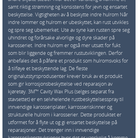
samt riktig strømning og konsistens for jevn og ensartet
beskyttelse. Vigtigheten av å beskytte indre hulrom Når
indre lommer og hulrom er ubeskyttet, kan rust utvikles
og spre seg ubemerket. Ute av syne kan rusten spre seg
uhindret og forårsake alvorlige og dyre skader på
karosseriet. Indre hulrom er også mer utsatt for fukt
som blir liggende og fremmer rustutviklingen. Derfor
anbefales det å påføre et produkt som hulromsvoks for
å tilføye et beskyttende lag. De fleste
originalutstyrsprodusenter krever bruk av et produkt
som gir korrosjonsbeskyttelse ved reparasjon av
kjøretøy. 3M™ Cavity Wax Plus (selges separat fra
stavsettet) er en selvhelende rustbeskyttelsesspray til
innvendige karosseriplater, karrosseriskinner og
strukturelle hulrom i karosserier. Dette produktet er
utformet for å flyte ut og gi ensartet beskyttelse på
reparasjoner. Det trenger inn i innvendige
karosserikonstruksjoner hvor det er vanskelig å komme