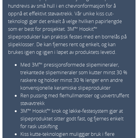
hundrevis av små hull i en chevronformasjon for å
oppnå et effektivt støvavtrekk. Vår unike kiss cut-
teknologi gjør det enkelt å velge hvilken papirlengde
som er best for prosjektet. 3M™ Hookit™
slipeprodukter kan praktisk festes med en borrelås på
slipeklosser. De kan fjernes rent og enkelt, og kan
brukes igjen og igjen i løpet av produktets levetid.
Med 3M™ presisjonsformede slipemineraler,
trekantede slipemineraler som kutter minst 30 %
raskere og holder minst 30 % lenger enn andre
konvensjonelle keramiske slipeprodukter
Ren pussing med flerhullmønster og uovertruffent
støvavtrekk
3M™ Hookit™ krok og løkke-festesystem gjør at
slipeproduktet sitter godt fast, og fjernes enkelt
for rask utskifting
Kiss kutte-teknologien muliggjør bruk i flere