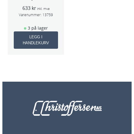
Slipesvamp
633
kr
(20=1pk)
inkl. mva
116mmx140mm
Varenummer:
13759
3 på lager
LEGG I
HANDLEKURV