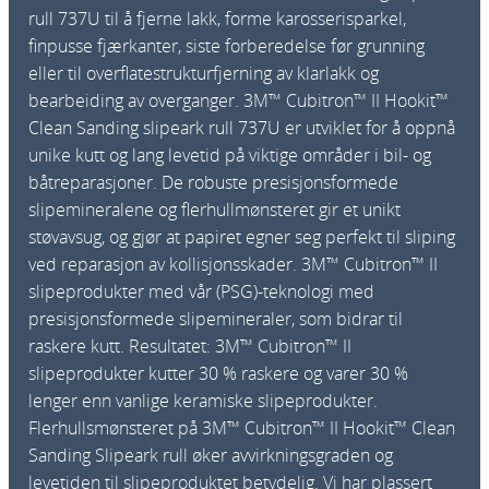
0
rull 737U til å fjerne lakk, forme karosserisparkel,
m
finpusse fjærkanter, siste forberedelse før grunning
m
eller til overflatestrukturfjerning av klarlakk og
x
bearbeiding av overganger. 3M™ Cubitron™ II Hookit™
1
Clean Sanding slipeark rull 737U er utviklet for å oppnå
2
unike kutt og lang levetid på viktige områder i bil- og
m
båtreparasjoner. De robuste presisjonsformede
p
slipemineralene og flerhullmønsteret gir et unikt
k
støvavsug, og gjør at papiret egner seg perfekt til sliping
a
ved reparasjon av kollisjonsskader. 3M™ Cubitron™ II
n
slipeprodukter med vår (PSG)-teknologi med
t
presisjonsformede slipemineraler, som bidrar til
a
raskere kutt. Resultatet: 3M™ Cubitron™ II
l
slipeprodukter kutter 30 % raskere og varer 30 %
l
lenger enn vanlige keramiske slipeprodukter.
Flerhullsmønsteret på 3M™ Cubitron™ II Hookit™ Clean
Sanding Slipeark rull øker avvirkningsgraden og
levetiden til slipeproduktet betydelig. Vi har plassert