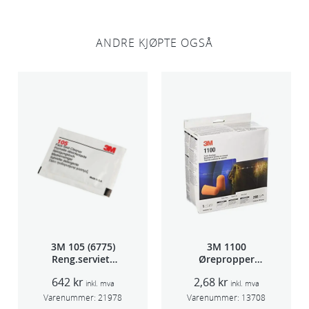
ANDRE KJØPTE OGSÅ
3M 105 (6775)
3M 1100
Reng.serviett
Ørepropper
PK à 40stk
Par(200)
642
kr
2,68
kr
inkl. mva
inkl. mva
Varenummer:
21978
Varenummer:
13708