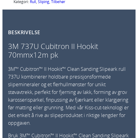
U
Kategori:
Rull
, 
Sliping
, 
Tilbehør
C
u
b
BESKRIVELSE
i
t
3M 737U Cubitron II Hookit
r
70mmx12m pk
o
n
3M™ Cubitron™ II Hookit™ Clean Sanding Slipeark rull
I
737U kombinerer holdbare presisjonsformede
I
slipemineraler og et flerhullmønster for unikt
H
støvavtrekk, perfekt for fjerning av lakk, forming av grov
o
karosserisparkel, finpussing av fjærkant eller klargjøring
o
før matting eller grunning. Med vår Kiss-cut-teknologi er
k
det enkelt å rive av slipeproduktet i riktige lengder for
i
oppgaven.
t
7
Bruk 3M™ Cubitron™ II Hookit™ Clean Sanding Slipeark