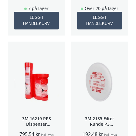
7 på lager
Over 20 på lager
LEGG I
LEGG I
HANDLEKURV
HANDLEKURV
3M 16219 PPS
3M 2135 Filter
Dispenser
Runde P3
Beger
pris/par
795,54
kr
192,48
kr
(Large,Std og
inkl. mva
inkl. mva