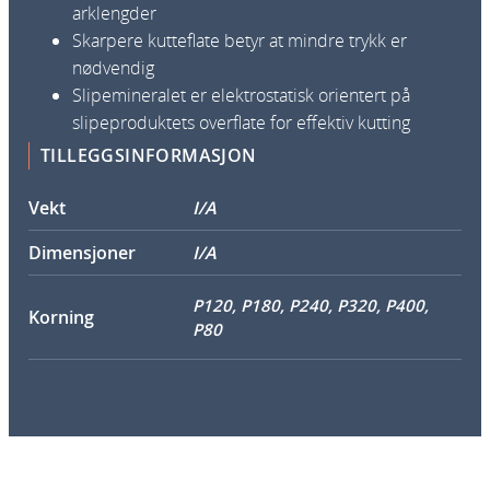
arklengder
Skarpere kutteflate betyr at mindre trykk er
nødvendig
Slipemineralet er elektrostatisk orientert på
slipeproduktets overflate for effektiv kutting
TILLEGGSINFORMASJON
Vekt
I/A
Dimensjoner
I/A
P120, P180, P240, P320, P400,
Korning
P80