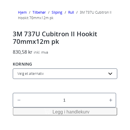
Hjem
/
Tilbehør
/
Sliping
/
Rull
/
3M 737U Cubitron II
Hookit 70mmx12m pk
3M 737U Cubitron II Hookit
70mmx12m pk
830,58
kr
inkl. mva
KORNING
3
M
7
Legg i handlekurv
3
7