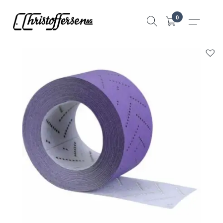
Hopp
0
til
innhold