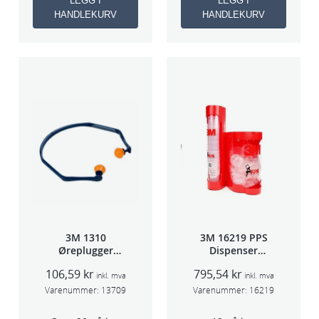
LEGG I
LEGG I
HANDLEKURV
HANDLEKURV
3M 1310
3M 16219 PPS
Øreplugger
Dispenser
m/bøyle
Beger
106,59
kr
795,54
kr
(Large,Std og
inkl. mva
inkl. mva
Midi)
Varenummer:
13709
Varenummer:
16219