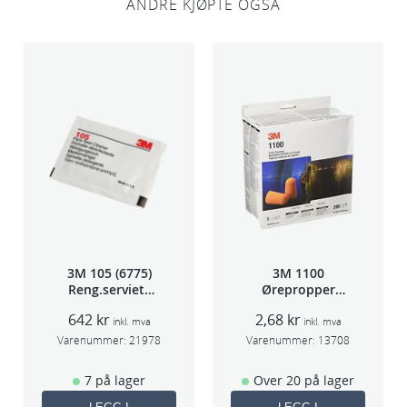
ANDRE KJØPTE OGSÅ
3M 105 (6775)
3M 1100
Reng.serviett
Ørepropper
PK à 40stk
Par(200)
642
kr
2,68
kr
inkl. mva
inkl. mva
Varenummer:
21978
Varenummer:
13708
7 på lager
Over 20 på lager