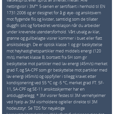
r
nettingvisir i 3M™ 5-serien er sertifisert i henhold til EN
s
1731:2006 og er designet for å gi øye- og ansiktsvern
e
mot flygende flis og kvister, samtidig som de tillater
l
duggfri sikt og forbedret ventilasjon når du arbeider
v
under krevende utendørsforhold. Vårt utvalg av klar,
e
grønne og gullbelagte visirer kommer i buet eller flatt
r
ansiktsdesign. De er optisk klasse 1 og gir beskyttelse
n
mot høyhastighetspartikler med middels energi (120
g
m/s), merket klasse B, bortsett fra 5H som gir
u
beskyttelse mot partikler med lav energi (45m/s) merket
l
grad F, og 5A-CPF som gir beskyttelse mot partikler med
a
lav energi (45m/s) og oppfyller i tillegg kravet etter
n
kondisjonering ved 55 °C og -5 °C, merket grad FT. 5F-
t
11, 5A-CPF og 5E-11 ansiktsskjermer har en
a
antiduggbelegg. * 3M visirer festes til 3M vernehjelmer
l
ved hjelp av 3M visirholdere og/eller direkte til 3M
l
hodeutstyr. Se TDS for nøyaktige