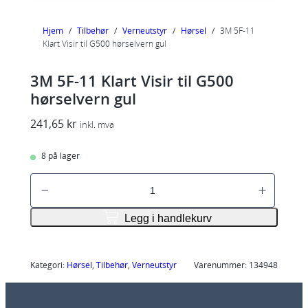
Hjem
/
Tilbehør
/
Verneutstyr
/
Hørsel
/
3M 5F-11
Klart Visir til G500 hørselvern gul
3M 5F-11 Klart Visir til G500
hørselvern gul
241,65
kr
inkl. mva
8 på lager
3
M
5
Legg i handlekurv
F
-
1
Kategori:
Hørsel
, 
Tilbehør
, 
Verneutstyr
Varenummer:
134948
1
K