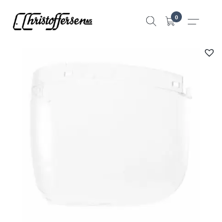
Hopp
0
til
innhold