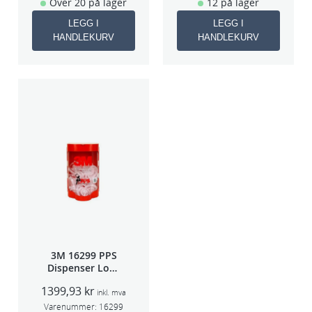
Over 20 på lager
12 på lager
LEGG I
LEGG I
HANDLEKURV
HANDLEKURV
3M 16299 PPS
Dispenser Lokk
(Large,Std og
1399,93
kr
Midi)
inkl. mva
Varenummer:
16299