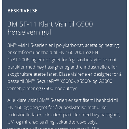
l
BESKRIVELSE
a
r
3M 5F-11 Klart Visir til G500
t
hørselvern gul
V
i
3M™-visir i 5-serien er i polykarbonat, acetat og netting,
s
er sertifisert i henhold til EN 166:2001 og EN
i
1731:2006, og er designet for å gi støtbeskyttelse mot
r
partikler med høy hastighet og andre industrielle eller
t
skogbruksrelaterte farer. Disse visirene er designet for å
i
passe til 3M™ SecureFit™ X5000-, X5500- og G3000
l
vernehjelmer og G500-hodeutstyr
G
5
Alle klare visir i 3M™ 5-serien er sertifisert i henhold til
0
EN 166 og designet for å gi beskyttelse mot ulike
0
industrielle farer, inkludert partikler med høy hastighet,
h
UV- og infrarød stråling, sekundært sveiselys,
ø
væskesprut eller sprut av smeltet metall. Alle