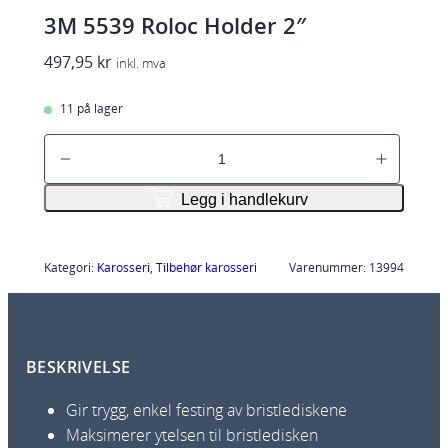
3M 5539 Roloc Holder 2″
497,95
kr
inkl. mva
11 på lager
3
M
5
Legg i handlekurv
5
3
9
Kategori:
Karosseri
, 
Tilbehør karosseri
Varenummer:
13994
R
o
l
BESKRIVELSE
o
c
Gir trygg, enkel festing av bristlediskene
H
Maksimerer ytelsen til bristledisken
o