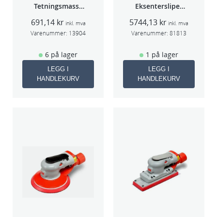
Tetningsmasse
Eksentersliper
1kg boks
f/sentr.avsug
691,14
kr
5744,13
kr
5mm slag
inkl. mva
inkl. mva
75mm
Varenummer:
13904
Varenummer:
81813
6 på lager
1 på lager
LEGG I
LEGG I
HANDLEKURV
HANDLEKURV