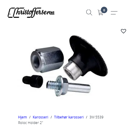
Hopp
0
til
innhold
Hjem
/
Karosseri
/
Tilbehør karosseri
/
3M 5539
Roloc Holder 2″