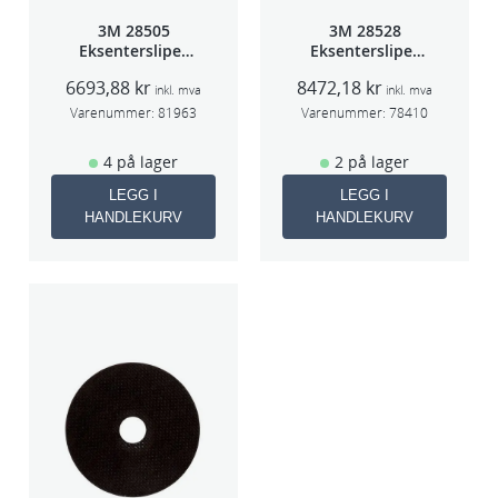
3M 28505
3M 28528
Eksentersliper
Eksentersliper
f/sentr.avsug
f/sentralavs
6693,88
kr
8472,18
kr
2,5mm slag
3mm slag
inkl. mva
inkl. mva
75mm
70×198
Varenummer:
81963
Varenummer:
78410
4 på lager
2 på lager
LEGG I
LEGG I
HANDLEKURV
HANDLEKURV