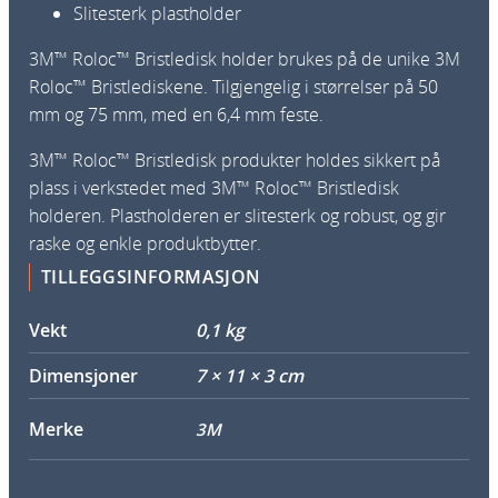
Slitesterk plastholder
l
d
3M™ Roloc™ Bristledisk holder brukes på de unike 3M
e
Roloc™ Bristlediskene. Tilgjengelig i størrelser på 50
r
mm og 75 mm, med en 6,4 mm feste.
2
3M™ Roloc™ Bristledisk produkter holdes sikkert på
"
plass i verkstedet med 3M™ Roloc™ Bristledisk
a
holderen. Plastholderen er slitesterk og robust, og gir
n
raske og enkle produktbytter.
t
a
TILLEGGSINFORMASJON
l
l
Vekt
0,1 kg
Dimensjoner
7 × 11 × 3 cm
Merke
3M