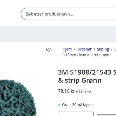
Products
search
Hjem
/
Tilbehør
/
Sliping
/
50,8mm Clean & strip Grønn
3M 51908/21543 S
& strip Grønn
78,16
kr
inkl. mva
Over 20 på lager
3