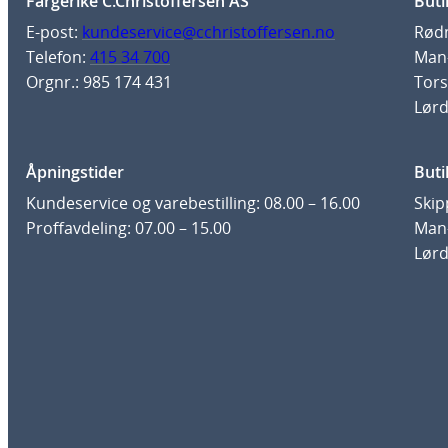
Fargerike C.Christoffersen AS
Buti
E-post:
kundeservice@cchristoffersen.no
Rødm
Telefon:
415 34 700
Man-
Orgnr.: 985 174 431
Tors
Lørd
Åpningstider
Buti
Kundeservice og varebestilling: 08.00 – 16.00
Skip
Proffavdeling: 07.00 – 15.00
Man-
Lørd