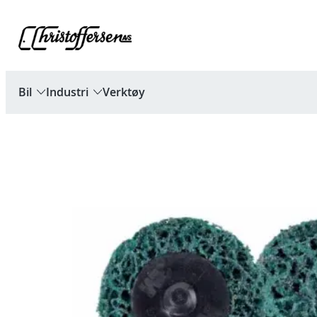
Hopp
til
innhold
Bil
Industri
Verktøy