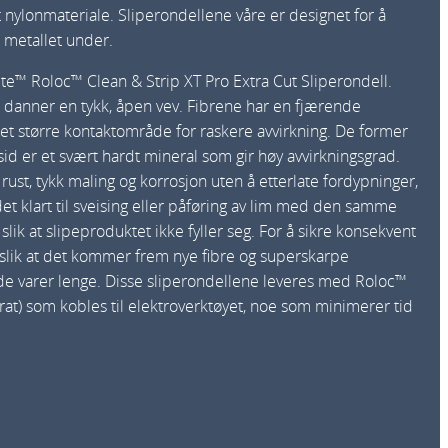
 nylonmateriale. Sliperondellene våre er designet for å
e metallet under.
ite™ Roloc™ Clean & Strip XT Pro Extra Cut Sliperondell.
 danner en tykk, åpen vev. Fibrene har en fjærende
et større kontaktområde for raskere avvirkning. De former
id er et svært hardt mineral som gir høy avvirkningsgrad.
 rust, tykk maling og korrosjon uten å etterlate fordypninger,
et klart til sveising eller påføring av lim med den samme
lik at slipeproduktet ikke fyller seg. For å sikre konsekvent
 slik at det kommer frem nye fibre og superskarpe
og de varer lenge. Disse sliperondellene leveres med Roloc™
arat) som kobles til elektroverktøyet, noe som minimerer tid