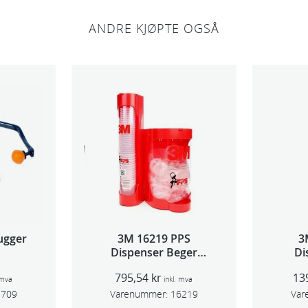
n
ANDRE KJØPTE OGSÅ
n
a
n
t
a
l
l
ugger
3M 16219 PPS
3
Dispenser Beger
Di
(Large,Std og Midi)
(Lar
795,54
kr
13
 mva
inkl. mva
3709
Varenummer:
16219
Var