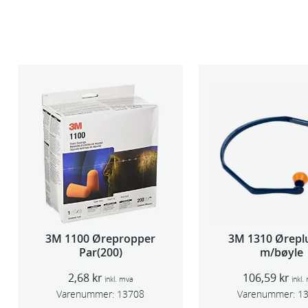
3M 1100 Ørepropper
3M 1310 Ørepl
Par(200)
m/bøyle
2,68
kr
106,59
kr
inkl. mva
inkl.
Varenummer:
13708
Varenummer:
1