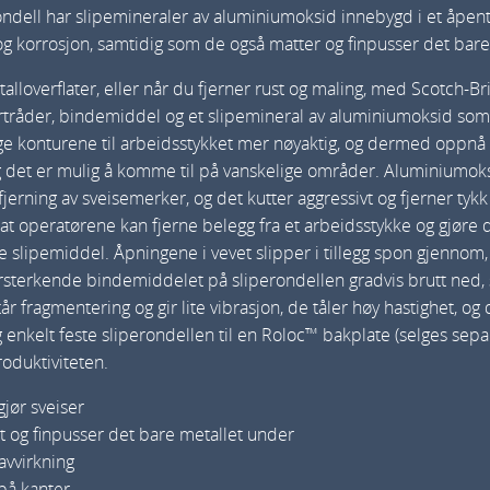
ndell har slipemineraler av aluminiumoksid innebygd i et åpent
c
 og korrosjon, samtidig som de også matter og finpusser det bar
h
B
lloverflater, eller når du fjerner rust og maling, med Scotch-Br
ertråder, bindemiddel og et slipemineral av aluminiumoksid som
r
lge konturene til arbeidsstykket mer nøyaktig, og dermed oppnå 
i
g det er mulig å komme til på vanskelige områder. Aluminiumoks
t
fjerning av sveisemerker, og det kutter aggressivt og fjerner tykk
e
at operatørene kan fjerne belegg fra et arbeidsstykke og gjøre d
R
 slipemiddel. Åpningene i vevet slipper i tillegg spon gjennom, s
o
forsterkende bindemiddelet på sliperondellen gradvis brutt ned,
l
r fragmentering og gir lite vibrasjon, de tåler høy hastighet, 
o
g enkelt feste sliperondellen til en Roloc™ bakplate (selges sep
roduktiviteten.
c
5
gjør sveiser
0
t og finpusser det bare metallet under
,
avvirkning
8
 på kanter