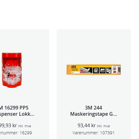
M 16299 PPS
3M 244
spenser Lokk
Maskeringstape Gul
ge,Std og Midi)
18mmx50m
99,93
kr
93,44
kr
inkl. mva
inkl. mva
enummer:
16299
Varenummer:
107391