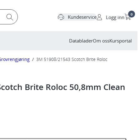
0
Kundeservice
Logg inn
Datablader
Om oss
Kursportal
Grovrengjøring
/
3M 51908/21543 Scotch Brite Roloc
cotch Brite Roloc 50,8mm Clean