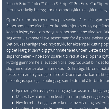
Scotch-Brite™ Roloc™ Clean & Strip XT Pro Extra Cut Slipero
fjerne vanskelig belegg, for eksempel tykk rust, tykk maling
Oppnå økt formbarhet uten tap av styrke når du klargjør meta
Sliperondellene våre har en kombinasjon av en ny type fib
konstruksjon, noe som betyr at sliperondellene våre kan fø
seg etter ujevnheter i sveisesømmen for å polere sveiser, o
Det brukes vanligvis ved høyt trykk, for eksempel kutting og 
og det klargjør samtidig grunnmaterialet under. Dette betyr 
sliperondellen – noe som sparer tid ved at de slipper å bytte
kutting gjennom hele levetiden til slipeproduktet blir det 
slipemineraler av aluminiumoksid. De kraftige fibrene motstå
feste, som er en ytterligere fordel. Operatørene kan raskt o
til konfigurasjon og tilkobling, og som bidrar til å forbedre p
Fjerner tykk rust, tykk maling og korrosjon raskt og ren
Mineral av aluminiumoksid fjerner topplaget aggressiv
Høy formbarhet gir større kontaktoverflate og raskere 
Kraftige fibre motstår fragmentering og fungerer godt