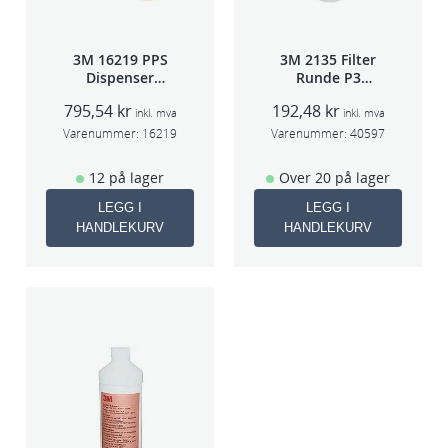
3M 16219 PPS
3M 2135 Filter
Dispenser
Runde P3
Beger
pris/par
795,54
kr
192,48
kr
(Large,Std og
inkl. mva
inkl. mva
Midi)
Varenummer:
16219
Varenummer:
40597
12 på lager
Over 20 på lager
LEGG I
LEGG I
HANDLEKURV
HANDLEKURV