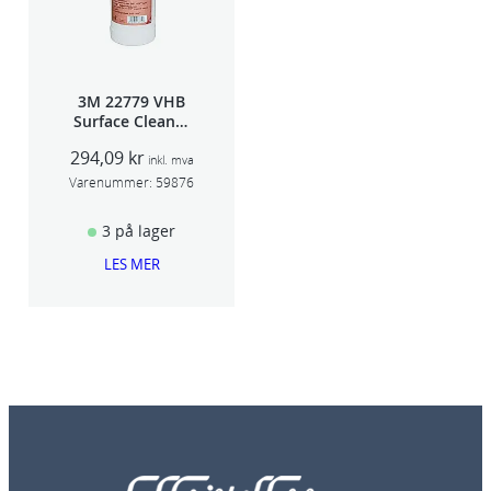
3M 22779 VHB
Surface Cleaner
1L
294,09
kr
inkl. mva
Varenummer:
59876
3 på lager
LES MER