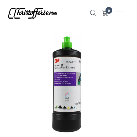
Hopp
0
til
innhold