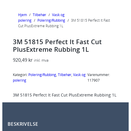
Hjem
/
Tilbehør
/
Vask og
polering
/
Polering/Rubbing
/
3M 51815 Perfect It Fast
Cut PlusExtreme Rubbing 1L
3M 51815 Perfect It Fast Cut
PlusExtreme Rubbing 1L
920,49
kr
inkl. mva
Kategori:
Polering/Rubbing
, 
Tilbehør
, 
Vask og
Varenummer:
polering
117907
3M 51815 Perfect It Fast Cut PlusExtreme Rubbing 1L
BESKRIVELSE