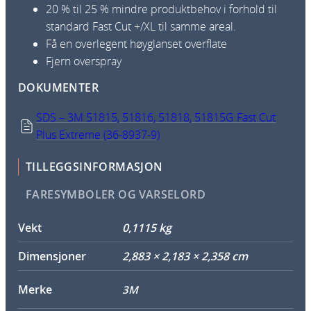
20 % til 25 % mindre produktbehov i forhold til
standard Fast Cut +/XL til samme areal.
Få en overlegent høyglanset overflate
Fjern overspray
DOKUMENTER
SDS – 3M 51815, 51816, 51818, 51815G Fast Cut
Plus Extreme (36-8937-9)
TILLEGGSINFORMASJON
FARESYMBOLER OG VARSELORD
Vekt
0,1115 kg
Dimensjoner
2,883 × 2,183 × 2,358 cm
Merke
3M