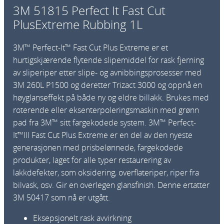
3M 51815 Perfect It Fast Cut
PlusExtreme Rubbing 1L
3M™ Perfect-It™ Fast Cut Plus Extreme er et
hurtigskjærende flytende slipemiddel for rask fjerning
av sliperiper etter slipe- og avnibbingsprosesser med
3M 260L P1500 og deretter Trizact 3000 og oppnå en
høyglanseffekt på både ny og eldre billakk. Brukes med
roterende eller eksenterpoleringsmaskin med grønn
pad fra 3M™ sitt fargekodede system. 3M™ Perfect-
It™III Fast Cut Plus Extreme er en del av den nyeste
generasjonen med prisbelønnede, fargekodede
produkter, laget for alle typer restaurering av
lakkdefekter, som oksidering, overflateriper, riper fra
bilvask, osv. Gir en overlegen glansfinish. Denne ertatter
3M 50417 som nå er utgått.
Eksepsjonelt rask avvirkning