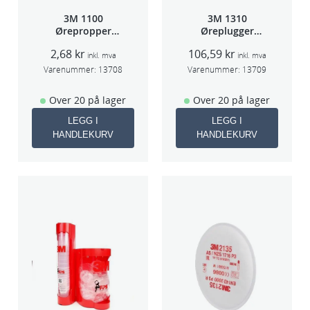
3M 1100
3M 1310
Ørepropper
Øreplugger
Par(200)
m/bøyle
2,68
kr
106,59
kr
inkl. mva
inkl. mva
Varenummer:
13708
Varenummer:
13709
Over 20 på lager
Over 20 på lager
LEGG I
LEGG I
HANDLEKURV
HANDLEKURV