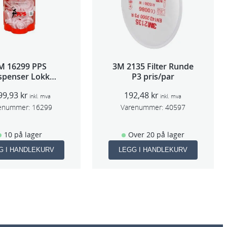
M 16299 PPS
3M 2135 Filter Runde
spenser Lokk
P3 pris/par
ge,Std og Midi)
99,93
kr
192,48
kr
inkl. mva
inkl. mva
enummer:
16299
Varenummer:
40597
10 på lager
Over 20 på lager
G I HANDLEKURV
LEGG I HANDLEKURV