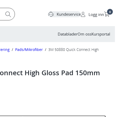
0
Kundeservice
Logg inn
Datablader
Om oss
Kursportal
lering
/
Pads/Mikrofiber
/
3M 50880 Quick Connect High
Connect High Gloss Pad 150mm