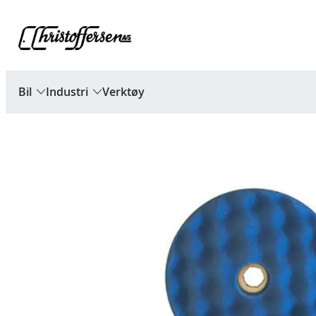
Hopp
til
innhold
Bil
Industri
Verktøy