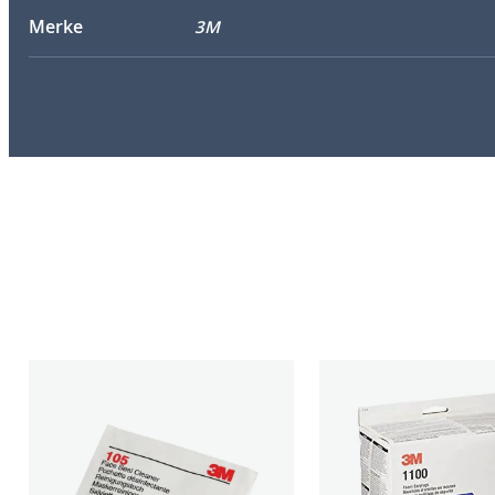
Merke
3M