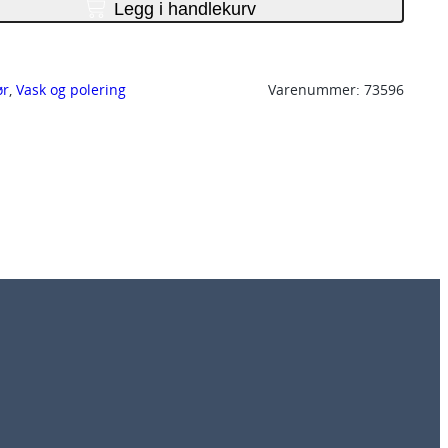
Legg i handlekurv
ør
, 
Vask og polering
Varenummer:
73596