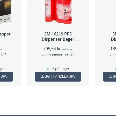
opper
3M 16219 PPS
3
Dispenser Beger
Di
(Large,Std og Midi)
(Lar
795,54
kr
13
va
inkl. mva
3708
Varenummer:
16219
Var
ager
12 på lager
KURV
LEGG I HANDLEKURV
LEG