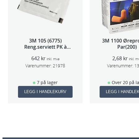
3M 105 (6775)
3M 1100 Ørepr
Reng.serviett PK à
Par(200)
40stk
642
kr
2,68
kr
inkl. mva
inkl. m
Varenummer:
21978
Varenummer:
1
7 på lager
Over 20 på l
LEGG I HANDLEKURV
LEGG I HANDLE