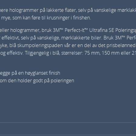
c
nere hologrammer på lakkerte flater, selv på vanskelige mørklakk
t
 mye, som kan føre til krusninger i finishen.
H
er eller hologrammer, bruk 3M™ Perfect‐It™ Ultrafina SE Polering
i
effektivt, selv på vanskelige, mørklakkerte biler. Bruk 3M™ Perf
g
e, blå skumpoleringspaden vår er en del av det prisbelønnede,
h
k og effektiv. Tilgjengelig i blå, størrelser: 75 mm, 150 mm eller
G
l
 legge på en høyglanset finish
o
ig som den holder godt på poleringen
s
s
P
a
d
1
5