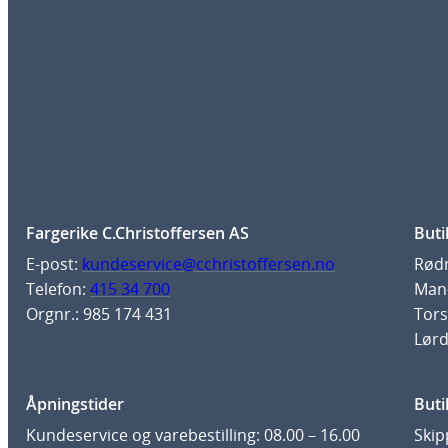
Fargerike C.Christoffersen AS
Buti
E-post:
kundeservice@cchristoffersen.no
Rødm
Telefon:
415 34 700
Man-
Orgnr.: 985 174 431
Tors
Lørd
Åpningstider
Buti
Kundeservice og varebestilling: 08.00 – 16.00
Skip