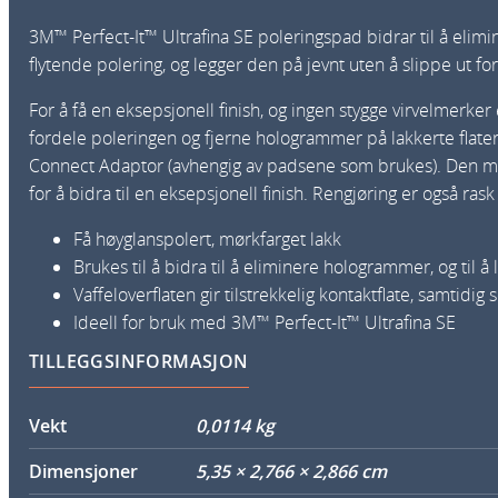
3M™ Perfect‐It™ Ultrafina SE poleringspad bidrar til å elimi
flytende polering, og legger den på jevnt uten å slippe ut for
For å få en eksepsjonell finish, og ingen stygge virvelmerk
fordele poleringen og fjerne hologrammer på lakkerte flater 
Connect Adaptor (avhengig av padsene som brukes). Den myk
for å bidra til en eksepsjonell finish. Rengjøring er også ras
Få høyglanspolert, mørkfarget lakk
Brukes til å bidra til å eliminere hologrammer, og til å
Vaffeloverflaten gir tilstrekkelig kontaktflate, samtid
Ideell for bruk med 3M™ Perfect-It™ Ultrafina SE
TILLEGGSINFORMASJON
Vekt
0,0114 kg
Dimensjoner
5,35 × 2,766 × 2,866 cm