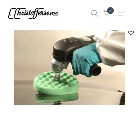
Hopp
0
til
innhold