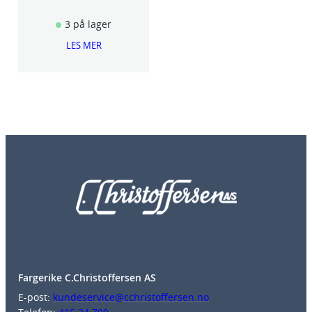
3 på lager
LES MER
Fargerike C.Christoffersen AS
E-post:
kundeservice@cchristoffersen.no