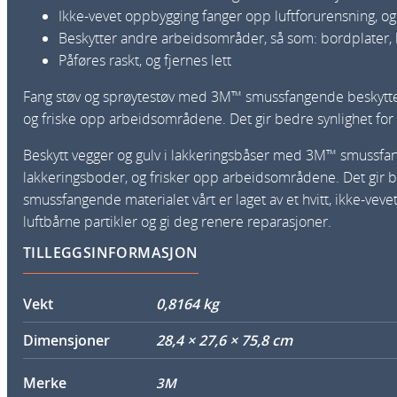
Ikke-vevet oppbygging fanger opp luftforurensning, og b
Beskytter andre arbeidsområder, så som: bordplater, l
Påføres raskt, og fjernes lett
Fang støv og sprøytestøv med 3M™ smussfangende beskyttelses
og friske opp arbeidsområdene. Det gir bedre synlighet for
Beskytt vegger og gulv i lakkeringsbåser med 3M™ smussfang
lakkeringsboder, og frisker opp arbeidsområdene. Det gir b
smussfangende materialet vårt er laget av et hvitt, ikke-ve
luftbårne partikler og gi deg renere reparasjoner.
TILLEGGSINFORMASJON
Vekt
0,8164 kg
Dimensjoner
28,4 × 27,6 × 75,8 cm
Merke
3M