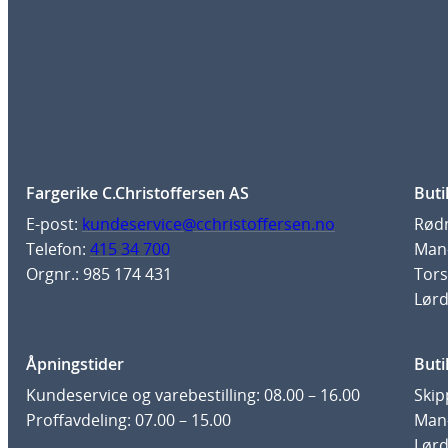
Fargerike C.Christoffersen AS
Buti
E-post:
kundeservice@cchristoffersen.no
Rødm
Telefon:
415 34 700
Man-
Orgnr.: 985 174 431
Tors
Lørd
Åpningstider
Buti
Kundeservice og varebestilling: 08.00 – 16.00
Skip
Proffavdeling: 07.00 – 15.00
Man-
Lørd