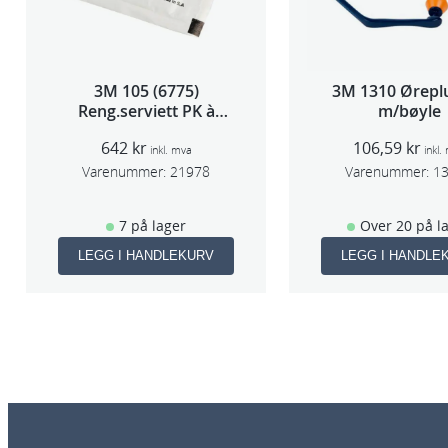
3M 105 (6775)
3M 1310 Ørepl
Reng.serviett PK à
m/bøyle
40stk
642
kr
106,59
kr
inkl. mva
inkl.
Varenummer:
21978
Varenummer:
1
7 på lager
Over 20 på l
LEGG I HANDLEKURV
LEGG I HANDLE