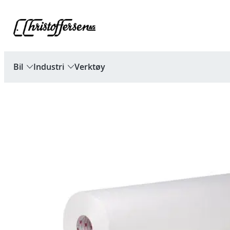
Hopp
til
innhold
Bil
Industri
Verktøy