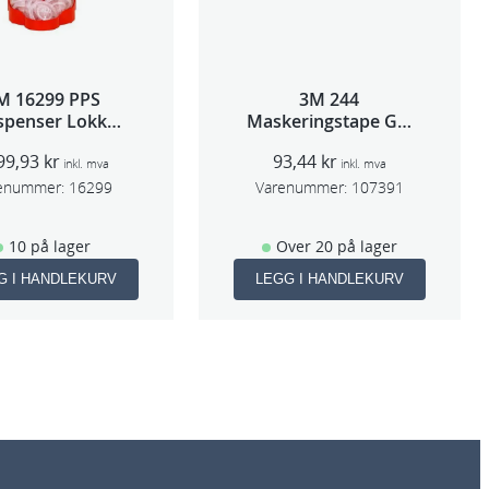
M 16299 PPS
3M 244
spenser Lokk
Maskeringstape Gul
ge,Std og Midi)
18mmx50m
99,93
kr
93,44
kr
inkl. mva
inkl. mva
enummer:
16299
Varenummer:
107391
10 på lager
Over 20 på lager
G I HANDLEKURV
LEGG I HANDLEKURV