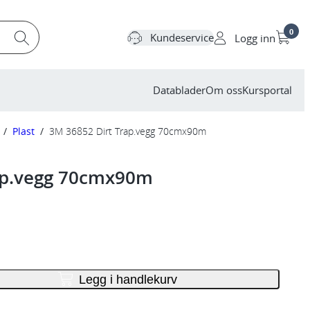
0
Kundeservice
Logg inn
Datablader
Om oss
Kursportal
/
Plast
/
3M 36852 Dirt Trap.vegg 70cmx90m
ap.vegg 70cmx90m
Legg i handlekurv