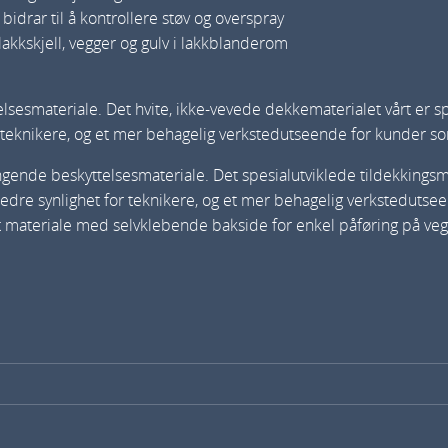
idrar til å kontrollere støv og overspray
g
akkskjell, vegger og gulv i lakkblanderom
7
0
materiale. Det hvite, ikke-vevede dekkematerialet vårt er spesi
c
 teknikere, og et mer behagelig verkstedutseende for kunder som
m
x
ende beskyttelsesmateriale. Det spesialutviklede tildekkingsmat
9
edre synlighet for teknikere, og et mer behagelig verkstedutsee
0
vet materiale med selvklebende bakside for enkel påføring på ve
m
a
n
t
a
l
l