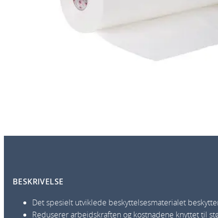
BESKRIVELSE
Det spesielt utviklede beskyttelsesmaterialet beskytter
Reduserer arbeidskraften og kostnadene knyttet til stø