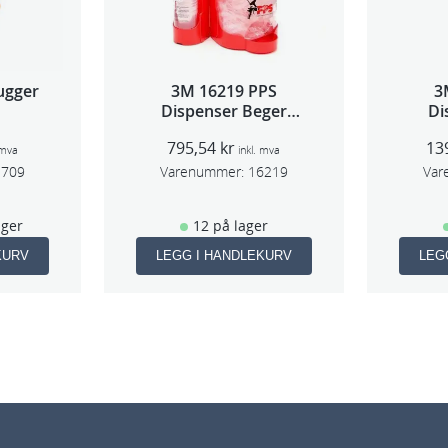
ugger
3M 16219 PPS
3
Dispenser Beger
Di
(Large,Std og Midi)
(Lar
795,54
kr
13
 mva
inkl. mva
3709
Varenummer:
16219
Var
ager
12 på lager
KURV
LEGG I HANDLEKURV
LEG