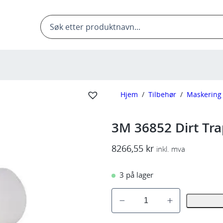
Products
search
Hjem
/
Tilbehør
/
Maskering
3M 36852 Dirt Tr
8266,55
kr
inkl. mva
3 på lager
3
M
3