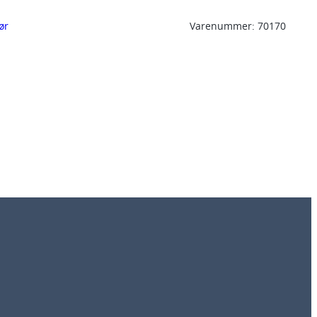
ør
Varenummer:
70170