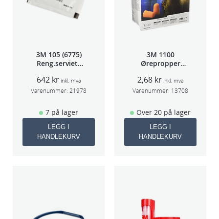
3M 105 (6775)
3M 1100
Reng.serviett
Ørepropper
PK à 40stk
Par(200)
642
kr
2,68
kr
inkl. mva
inkl. mva
Varenummer:
21978
Varenummer:
13708
7 på lager
Over 20 på lager
LEGG I
LEGG I
HANDLEKURV
HANDLEKURV