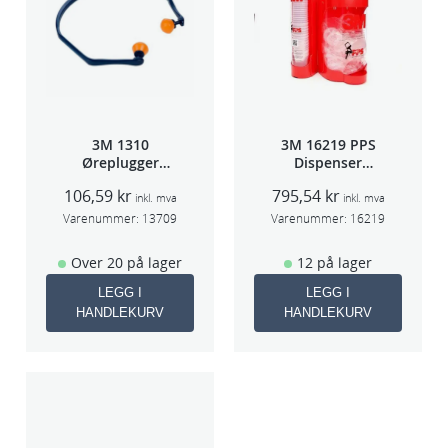
3M 1310
3M 16219 PPS
Øreplugger
Dispenser
m/bøyle
Beger
106,59
kr
795,54
kr
(Large,Std og
inkl. mva
inkl. mva
Midi)
Varenummer:
13709
Varenummer:
16219
Over 20 på lager
12 på lager
LEGG I
LEGG I
HANDLEKURV
HANDLEKURV