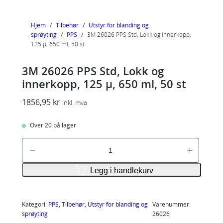
Hjem
/
Tilbehør
/
Utstyr for blanding og
sprøyting
/
PPS
/
3M 26026 PPS Std, Lokk og innerkopp,
125 µ, 650 ml, 50 st
3M 26026 PPS Std, Lokk og
innerkopp, 125 µ, 650 ml, 50 st
1856,95
kr
inkl. mva
Over 20 på lager
3
M
2
Legg i handlekurv
6
0
2
Kategori:
PPS
, 
Tilbehør
, 
Utstyr for blanding og
Varenummer:
sprøyting
26026
6